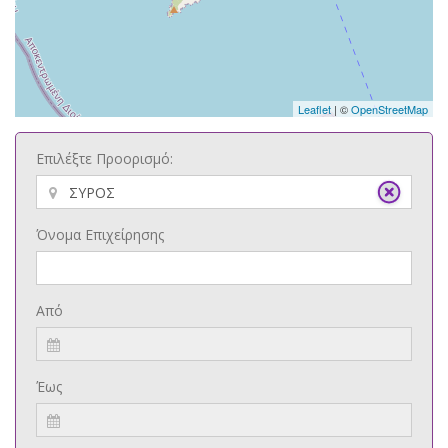
Leaflet
| ©
OpenStreetMap
Επιλέξτε Προορισμό:
Όνομα Επιχείρησης
Από
Έως