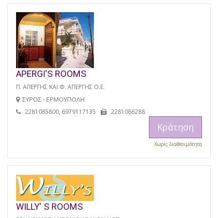
APERGI'S ROOMS
Π. ΑΠΕΡΓΗΣ ΚΑΙ Φ. ΑΠΕΡΓΗΣ Ο.Ε.
ΣΥΡΟΣ - ΕΡΜΟΥΠΟΛΗ
2281085800, 6979117135
2281086288
Κράτηση
Χωρίς διαθεσιμότητα
WILLY' S ROOMS