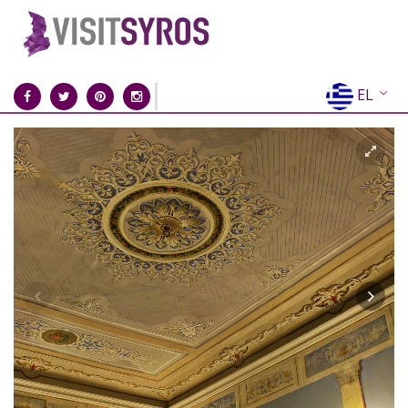
EL
EN
FR
DE
IT
ES
RU
CN