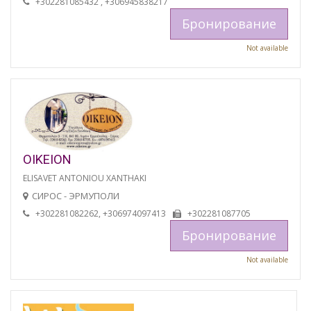
+302281085432 , +306945838217
Бронирование
Not available
OIKEION
ELISAVET ANTONIOU XANTHAKI
СИРОС - ЭРМУПОЛИ
+302281082262, +306974097413
+302281087705
Бронирование
Not available