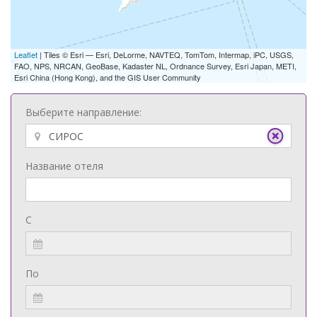
Leaflet
| Tiles © Esri — Esri, DeLorme, NAVTEQ, TomTom, Intermap, iPC, USGS,
FAO, NPS, NRCAN, GeoBase, Kadaster NL, Ordnance Survey, Esri Japan, METI,
Esri China (Hong Kong), and the GIS User Community
Выберите направление:
Название отеля
С
По