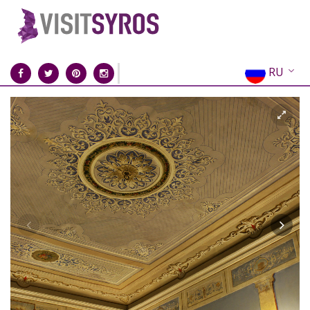
RU
EN
EL
FR
DE
IT
ES
CN