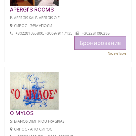
APERGI'S ROOMS
P. APERGIS KAI F. APERGIS O.E.
СИРОС - ЭРМУПОЛИ
+302281085800, +306979117135
+302281086288
Бронирование
Not available
O MYLOS
STEFANOS DIMITRIOU FRAGKIAS
СИРОС - АНО СИРОС