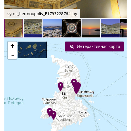
syros_hermoupolis_F1793228764.jpg
+
Интерактивная карта
-