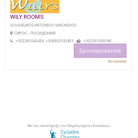
WILY ROOMS
GOULIELMOS ANTONIOU VAKONDIOS
СИРОС - ПОСИДОНИЯ
+302281042426, +306932105453
+302281043296
Бронирование
Not available
Με την υποστήριξη του Επιμελητηρίου Κυκλάδων.