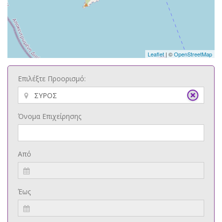
Leaflet
| ©
OpenStreetMap
Επιλέξτε Προορισμό:
Όνομα Επιχείρησης
Από
Έως