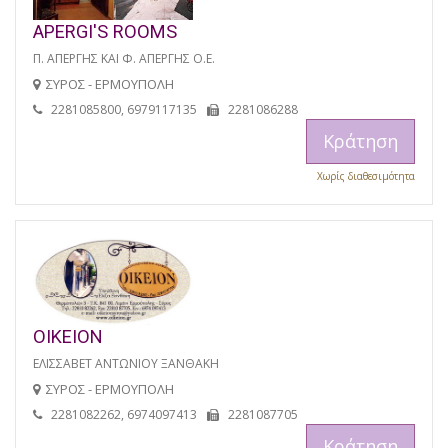
APERGI'S ROOMS
Π. ΑΠΕΡΓΗΣ ΚΑΙ Φ. ΑΠΕΡΓΗΣ Ο.Ε.
ΣΥΡΟΣ - ΕΡΜΟΥΠΟΛΗ
2281085800, 6979117135
2281086288
Κράτηση
Χωρίς διαθεσιμότητα
ΟΙΚΕΙΟΝ
ΕΛΙΣΣΑΒΕΤ ΑΝΤΩΝΙΟΥ ΞΑΝΘΑΚΗ
ΣΥΡΟΣ - ΕΡΜΟΥΠΟΛΗ
2281082262, 6974097413
2281087705
Κράτηση