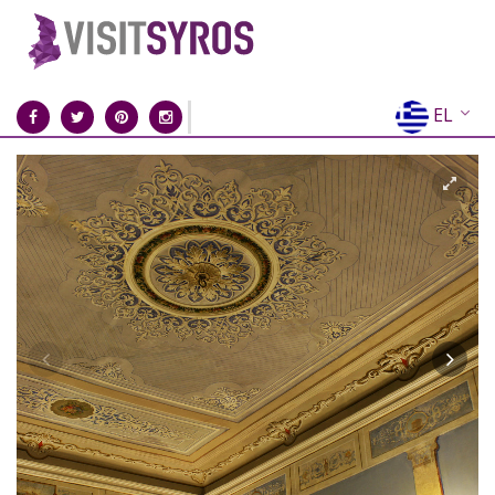
EL
EN
FR
DE
IT
ES
RU
CN