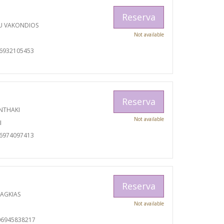
Reserva
U VAKONDIOS
Not available
06932105453
Reserva
NTHAKI
Not available
I
06974097413
Reserva
RAGKIAS
Not available
06945838217