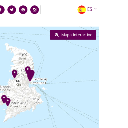
ES
EN
EL
Mapa Interactivo
FR
DE
IT
RU
CN