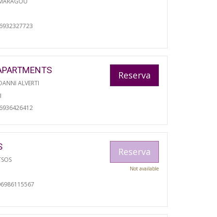
 MARAGOU
06932327723
APARTMENTS
Reserva
ANNI ALVERTI
I
06936426412
S
Reserva
TSOS
Not available
06986115567