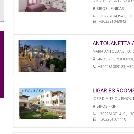
NIKOLETTA ANTONIOU
SIROS - FINIKAS
+302281043943, +3
+302281043943
ANTOUANETTA 
MARIA ANTOUANETTA IO
SIROS - HERMOUPOL
+302281089123, +3
LIGARIES ROOM
IOSIF DIMITRIOU RIGOU
SIROS - KINI
+302281071419 , +3
+302281071118