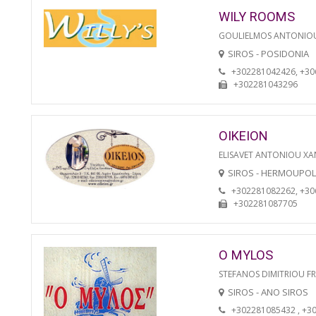
WILY ROOMS
GOULIELMOS ANTONIO
SIROS - POSIDONIA
+302281042426, +3
+302281043296
OIKEION
ELISAVET ANTONIOU XA
SIROS - HERMOUPOL
+302281082262, +3
+302281087705
O MYLOS
STEFANOS DIMITRIOU F
SIROS - ANO SIROS
+302281085432 , +3