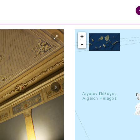
+
-
syros_vaporia_F268133321.jpg