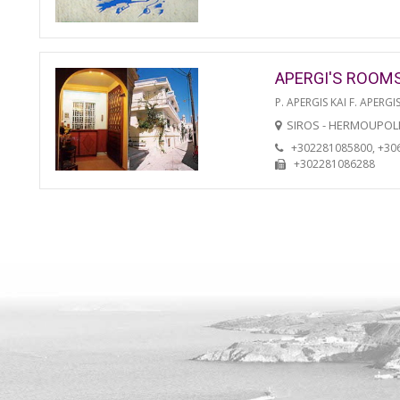
APERGI'S ROOM
P. APERGIS KAI F. APERGIS
SIROS - HERMOUPOL
+302281085800, +30
+302281086288