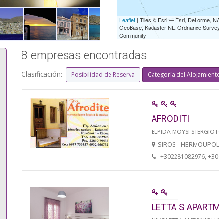
Leaflet
| Tiles © Esri — Esri, DeLorme,
GeoBase, Kadaster NL, Ordnance Survey, 
Community
8 empresas encontradas
Clasificación:
Posibilidad de Reserva
Categoría del Alojamient
AFRODITI
ELPIDA MOYSI STERGIO
SIROS - HERMOUPOL
+302281082976, +3
LETTA S APART