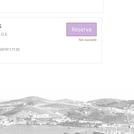
S
Reserva
 O.E.
Not available
I
6979117135