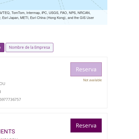
 NAVTEQ, TomTom, Intermap, iPC, USGS, FAO, NPS, NRCAN,
Esri Japan, METI, Esri China (Hong Kong), and the GIS User
o
Nombre de la Empresa
Reserva
Not available
TOU
I
06977736757
Reserva
MENTS