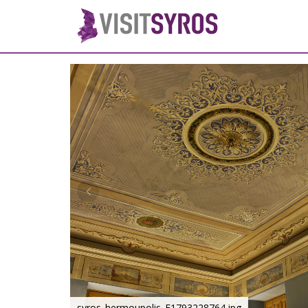
syros_hermoupolis_F1793228764.jpg