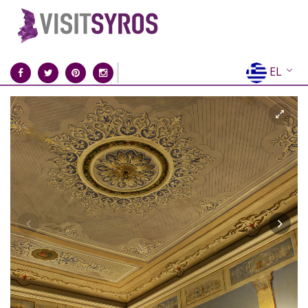
EL
EN
FR
DE
IT
ES
RU
CN