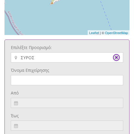
Leaflet
| ©
OpenStreetMap
Επιλέξτε Προορισμό:
Όνομα Επιχείρησης
Από
Έως