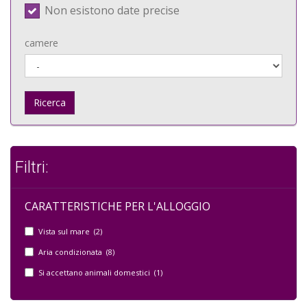
Non esistono date precise
camere
Ricerca
Filtri:
CARATTERISTICHE PER L'ALLOGGIO
Vista sul mare (2)
Aria condizionata (8)
Si accettano animali domestici (1)