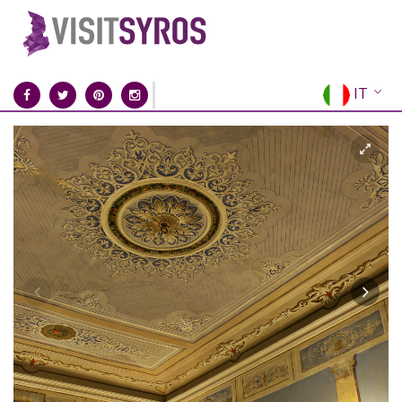
IT
EN
EL
FR
DE
ES
RU
CN