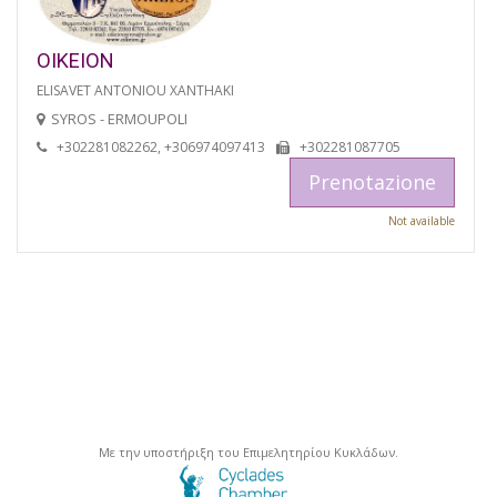
OIKEION
ELISAVET ANTONIOU XANTHAKI
SYROS - ERMOUPOLI
+302281082262, +306974097413
+302281087705
Prenotazione
Not available
Με την υποστήριξη του Επιμελητηρίου Κυκλάδων.