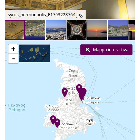
syros_hermoupolis_F1793228764.jpg
+
Mappa interattiva
-