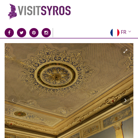
FR
EN
EL
DE
IT
ES
RU
CN