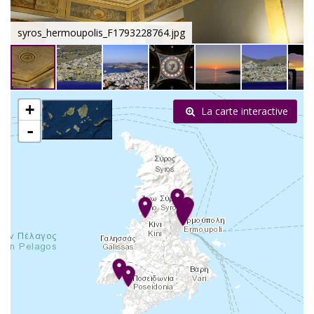
syros_hermoupolis_F1793228764.jpg
+
La carte interactive
-