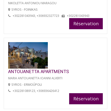
NIKOLETTA ANTONIOU MARAGOU
SYROS - FOINIKAS
+302281043943, +306932327723
+302281043943
Réservation
ANTOUANETTA APARTMENTS
MARIA ANTOUANETTA IOANNI ALVERTI
SYROS - ERMOÚPOLI
+302281089123, +306936426412
Réservation