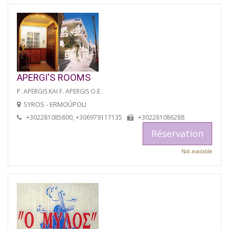
APERGI'S ROOMS
P. APERGIS KAI F. APERGIS O.E.
SYROS - ERMOÚPOLI
+302281085800, +306979117135
+302281086288
Réservation
Not available