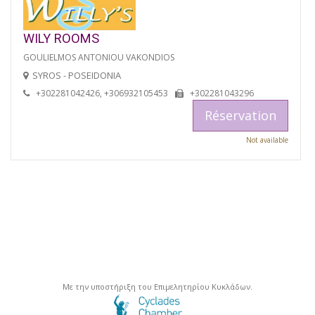
WILY ROOMS
GOULIELMOS ANTONIOU VAKONDIOS
SYROS - POSEIDONIA
+302281042426, +306932105453
+302281043296
Réservation
Not available
Με την υποστήριξη του Επιμελητηρίου Κυκλάδων.