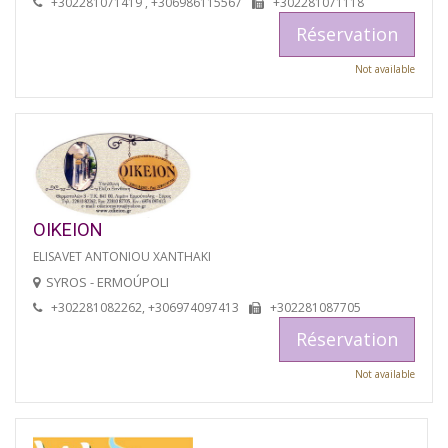
+302281071419 , +306986115567
+302281071118
Réservation
Not available
OIKEION
ELISAVET ANTONIOU XANTHAKI
SYROS - ERMOÚPOLI
+302281082262, +306974097413
+302281087705
Réservation
Not available