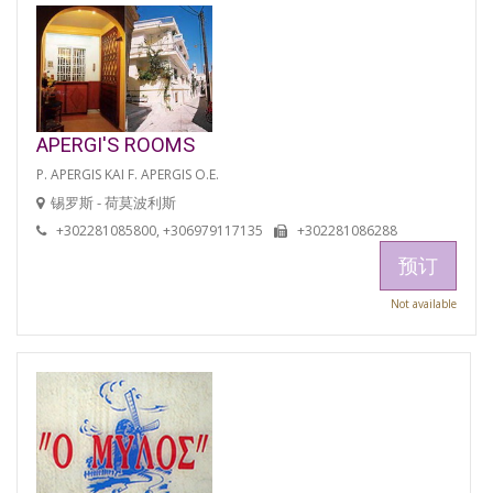
APERGI'S ROOMS
P. APERGIS KAI F. APERGIS O.E.
锡罗斯 - 荷莫波利斯
+302281085800, +306979117135
+302281086288
预订
Not available