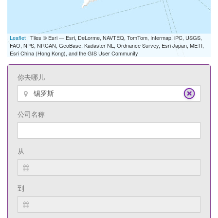
Leaflet
| Tiles © Esri — Esri, DeLorme, NAVTEQ, TomTom, Intermap, iPC, USGS,
FAO, NPS, NRCAN, GeoBase, Kadaster NL, Ordnance Survey, Esri Japan, METI,
Esri China (Hong Kong), and the GIS User Community
你去哪儿
公司名称
从
到