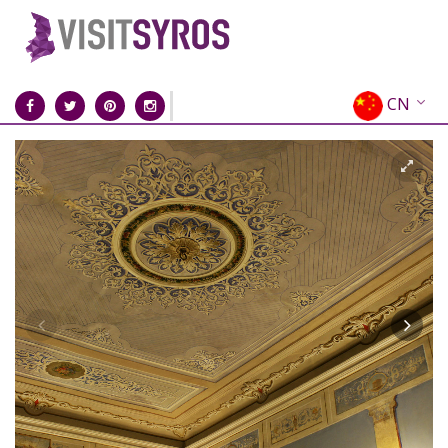
CN
EN
EL
FR
DE
IT
ES
RU