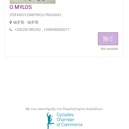
O MYLOS
STEFANOS DIMITRIOU FRAGKIAS
锡罗斯 - 锡罗斯
+302281085432 , +306945838217
预订
Not available
Με την υποστήριξη του Επιμελητηρίου Κυκλάδων.