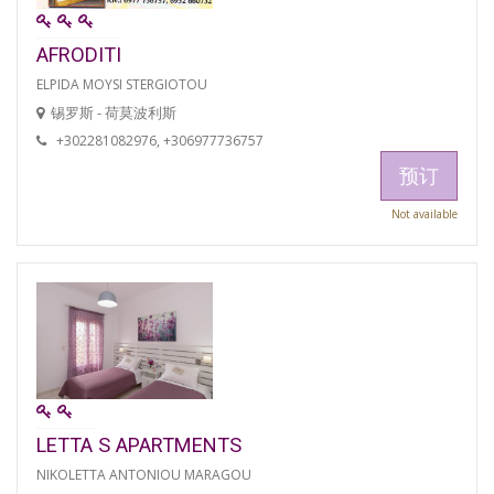
AFRODITI
ELPIDA MOYSI STERGIOTOU
锡罗斯 - 荷莫波利斯
+302281082976, +306977736757
预订
Not available
LETTA S APARTMENTS
NIKOLETTA ANTONIOU MARAGOU