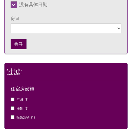
没有具体日期
房间
搜寻
过滤:
住宿房设施
空调 (8)
海景 (2)
接受宠物 (1)