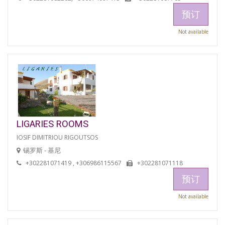
预订
Not available
LIGARIES ROOMS
IOSIF DIMITRIOU RIGOUTSOS
锡罗斯 - 基尼
+302281071419 , +306986115567
+302281071118
预订
Not available