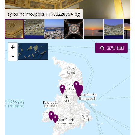
syros_hermoupolis_F1793228764.jpg
+
互动地图
-