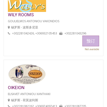
WILY ROOMS
GOULIELMOS ANTONIOU VAKONDIOS
锡罗斯 - 波斯多尼亚
+302281042426, +306932105453
+302281043296
预订
Not available
OIKEION
ELISAVET ANTONIOU XANTHAKI
锡罗斯 - 荷莫波利斯
+302281082262, +306974097413
+302281087705