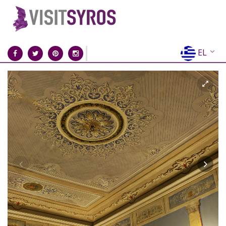
EL
EN
FR
DE
IT
ES
RU
CN