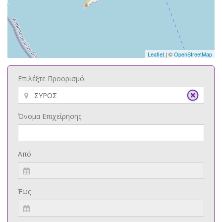
Leaflet
| ©
OpenStreetMap
Επιλέξτε Προορισμό:
Όνομα Επιχείρησης
Από
Έως