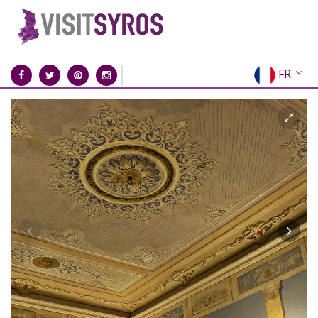
FR
EN
EL
DE
IT
ES
RU
CN