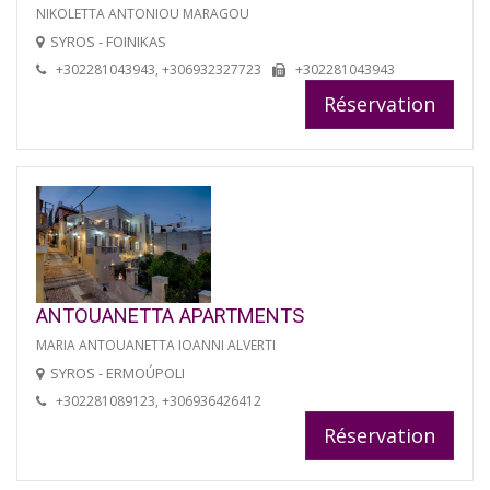
NIKOLETTA ANTONIOU MARAGOU
SYROS - FOINIKAS
+302281043943, +306932327723
+302281043943
Réservation
ANTOUANETTA APARTMENTS
MARIA ANTOUANETTA IOANNI ALVERTI
SYROS - ERMOÚPOLI
+302281089123, +306936426412
Réservation