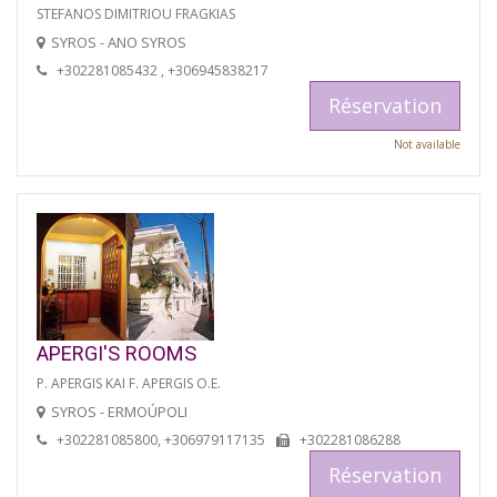
STEFANOS DIMITRIOU FRAGKIAS
SYROS - ANO SYROS
+302281085432 , +306945838217
Réservation
Not available
APERGI'S ROOMS
P. APERGIS KAI F. APERGIS O.E.
SYROS - ERMOÚPOLI
+302281085800, +306979117135
+302281086288
Réservation