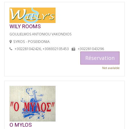
WILY ROOMS
GOULIELMOS ANTONIOU VAKONDIOS
SYROS - POSEIDONIA
+302281042426, +306932105453
+302281043296
Réservation
Not available
O MYLOS