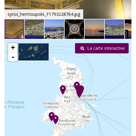
syros_hermoupolis_F1793228764.jpg
+
La carte interactive
-