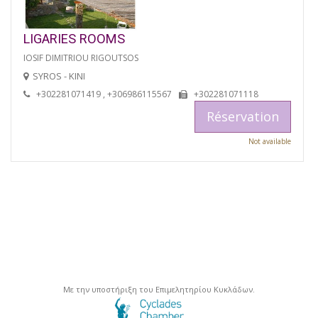
LIGARIES ROOMS
IOSIF DIMITRIOU RIGOUTSOS
SYROS - KINI
+302281071419 , +306986115567
+302281071118
Réservation
Not available
Με την υποστήριξη του Επιμελητηρίου Κυκλάδων.