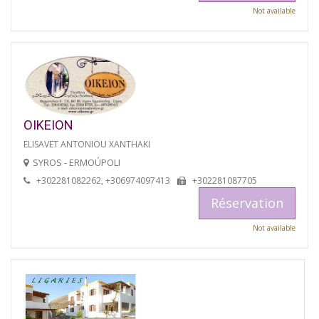
Not available
OIKEION
ELISAVET ANTONIOU XANTHAKI
SYROS - ERMOÚPOLI
+302281082262, +306974097413
+302281087705
Réservation
Not available