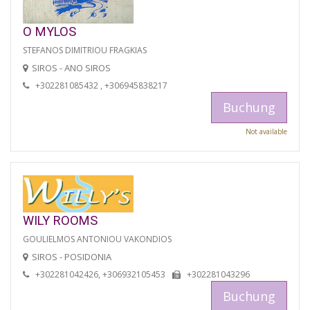
O MYLOS
STEFANOS DIMITRIOU FRAGKIAS
SIROS - ANO SIROS
+302281085432 , +306945838217
Buchung
Not available
WILY ROOMS
GOULIELMOS ANTONIOU VAKONDIOS
SIROS - POSIDONIA
+302281042426, +306932105453
+302281043296
Buchung