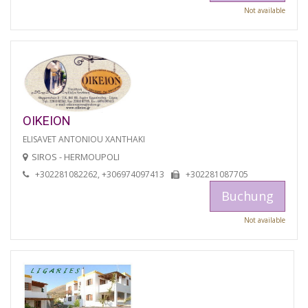
Not available
OIKEION
ELISAVET ANTONIOU XANTHAKI
SIROS - HERMOUPOLI
+302281082262, +306974097413
+302281087705
Buchung
Not available