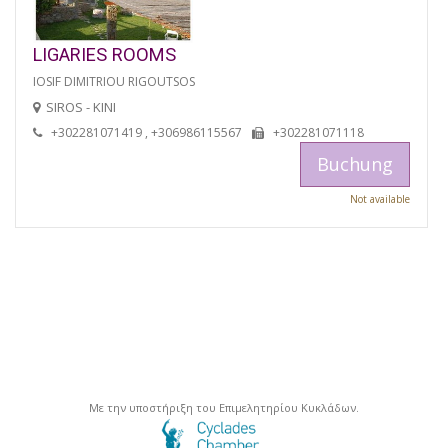
LIGARIES ROOMS
IOSIF DIMITRIOU RIGOUTSOS
SIROS - KINI
+302281071419 , +306986115567
+302281071118
Buchung
Not available
Με την υποστήριξη του Επιμελητηρίου Κυκλάδων.