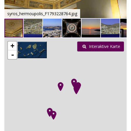
syros_hermoupolis_F1793228764.jpg
+
Interaktive Karte
-