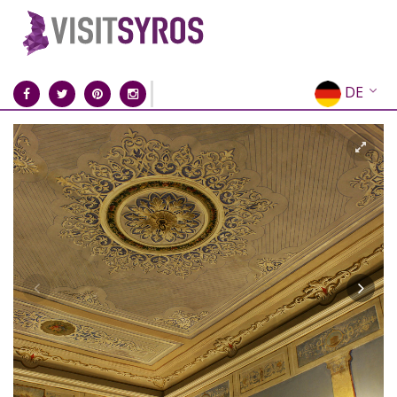
DE
EN
EL
FR
IT
ES
RU
CN