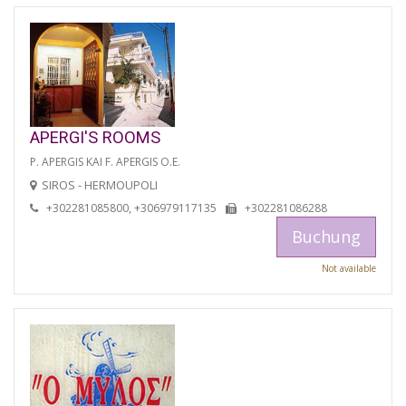
APERGI'S ROOMS
P. APERGIS KAI F. APERGIS O.E.
SIROS - HERMOUPOLI
+302281085800, +306979117135
+302281086288
Buchung
Not available