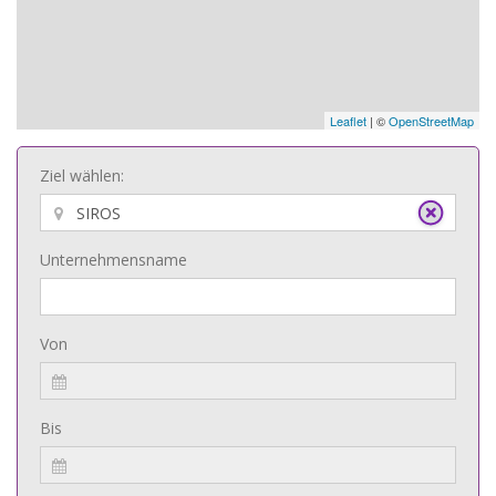
Leaflet
| ©
OpenStreetMap
Ziel wählen:
Unternehmensname
Von
Bis