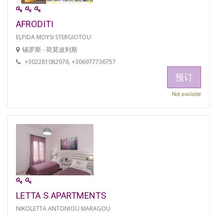
AFRODITI
ELPIDA MOYSI STERGIOTOU
锡罗斯 - 荷莫波利斯
+302281082976, +306977736757
预订
Not available
LETTA S APARTMENTS
NIKOLETTA ANTONIOU MARAGOU