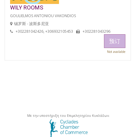
WILY ROOMS
GOULIELMOS ANTONIOU VAKONDIOS
锡罗斯 - 波斯多尼亚
+302281042426, +306932105453
+302281043296
预订
Not available
Με την υποστήριξη του Επιμελητηρίου Κυκλάδων.