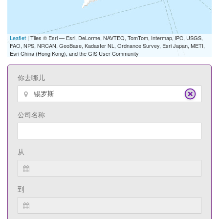
Leaflet
| Tiles © Esri — Esri, DeLorme, NAVTEQ, TomTom, Intermap, iPC, USGS,
FAO, NPS, NRCAN, GeoBase, Kadaster NL, Ordnance Survey, Esri Japan, METI,
Esri China (Hong Kong), and the GIS User Community
你去哪儿
公司名称
从
到