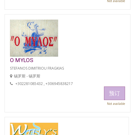
Not available
O MYLOS
STEFANOS DIMITRIOU FRAGKIAS
锡罗斯 - 锡罗斯
+302281085432 , +306945838217
预订
Not available