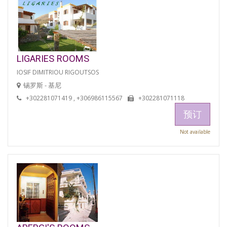
LIGARIES ROOMS
IOSIF DIMITRIOU RIGOUTSOS
锡罗斯 - 基尼
+302281071419 , +306986115567
+302281071118
预订
Not available