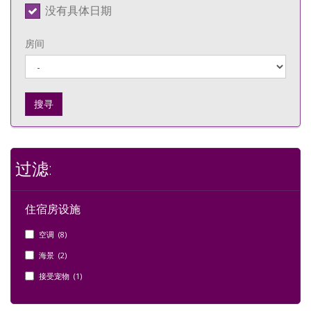
没有具体日期
房间
搜寻
过滤:
住宿房设施
空调 (8)
海景 (2)
接受宠物 (1)