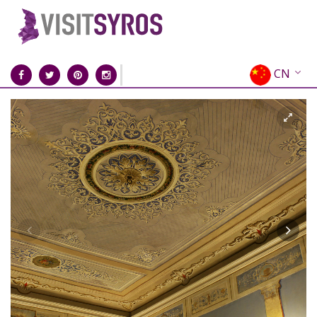
CN
EN
EL
FR
DE
IT
ES
RU