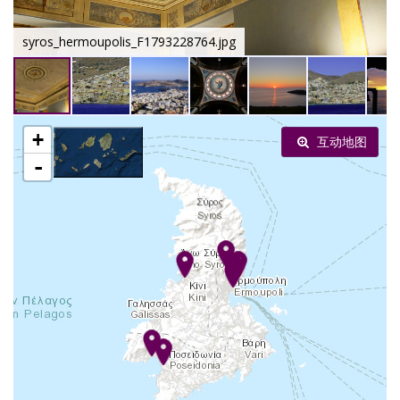
syros_hermoupolis_F1793228764.jpg
+
互动地图
-