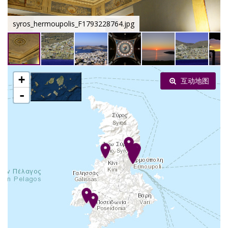
syros_hermoupolis_F1793228764.jpg
+
互动地图
-