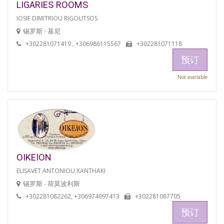
LIGARIES ROOMS
IOSIF DIMITRIOU RIGOUTSOS
锡罗斯 - 基尼
+302281071419 , +306986115567
+302281071118
预订
Not available
OIKEION
ELISAVET ANTONIOU XANTHAKI
锡罗斯 - 荷莫波利斯
+302281082262, +306974097413
+302281087705
预订