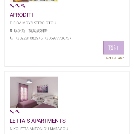
AFRODITI
ELPIDA MOYSI STERGIOTOU
锡罗斯 - 荷莫波利斯
+302281082976, +306977736757
预订
Not available
LETTA S APARTMENTS
NIKOLETTA ANTONIOU MARAGOU