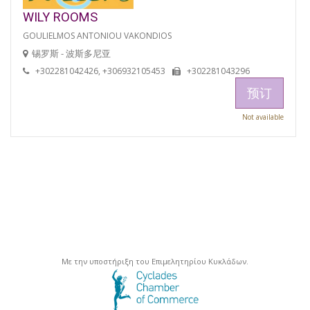
WILY ROOMS
GOULIELMOS ANTONIOU VAKONDIOS
锡罗斯 - 波斯多尼亚
+302281042426, +306932105453
+302281043296
预订
Not available
Με την υποστήριξη του Επιμελητηρίου Κυκλάδων.