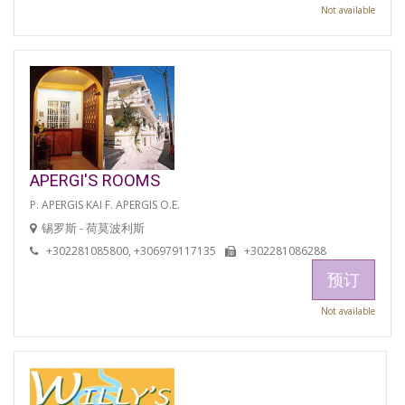
Not available
APERGI'S ROOMS
P. APERGIS KAI F. APERGIS O.E.
锡罗斯 - 荷莫波利斯
+302281085800, +306979117135
+302281086288
预订
Not available