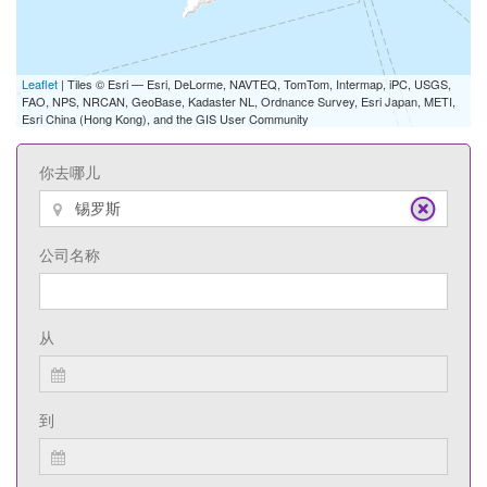
Leaflet
| Tiles © Esri — Esri, DeLorme, NAVTEQ, TomTom, Intermap, iPC, USGS,
FAO, NPS, NRCAN, GeoBase, Kadaster NL, Ordnance Survey, Esri Japan, METI,
Esri China (Hong Kong), and the GIS User Community
你去哪儿
公司名称
从
到