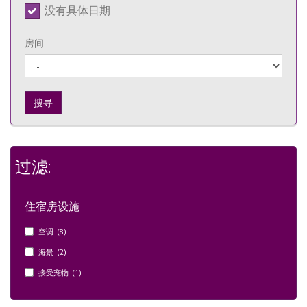
没有具体日期
房间
搜寻
过滤:
住宿房设施
空调 (8)
海景 (2)
接受宠物 (1)