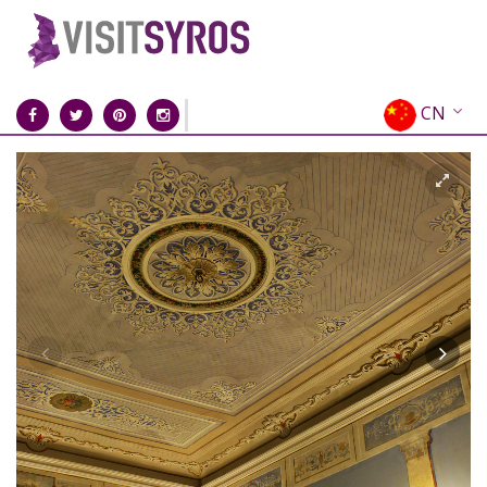
CN
EN
EL
FR
DE
IT
ES
RU