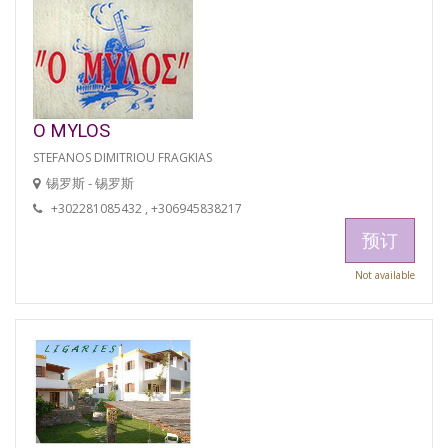
O MYLOS
STEFANOS DIMITRIOU FRAGKIAS
锡罗斯 - 锡罗斯
+302281085432 , +306945838217
预订
Not available