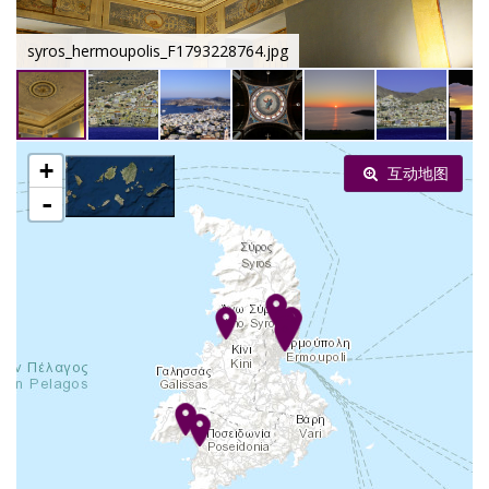
syros_hermoupolis_F1793228764.jpg
+
互动地图
-