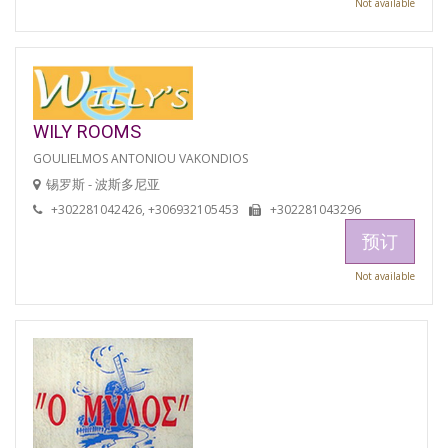
Not available
WILY ROOMS
GOULIELMOS ANTONIOU VAKONDIOS
锡罗斯 - 波斯多尼亚
+302281042426, +306932105453
+302281043296
预订
Not available