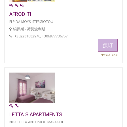
AFRODITI
ELPIDA MOYSI STERGIOTOU
锡罗斯 - 荷莫波利斯
+302281082976, +306977736757
预订
Not available
LETTA S APARTMENTS
NIKOLETTA ANTONIOU MARAGOU