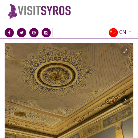
CN
EN
EL
FR
DE
IT
ES
RU