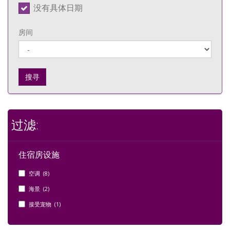
没有具体日期
房间
搜寻
过滤:
住宿房设施
空调 (8)
海景 (2)
接受宠物 (1)