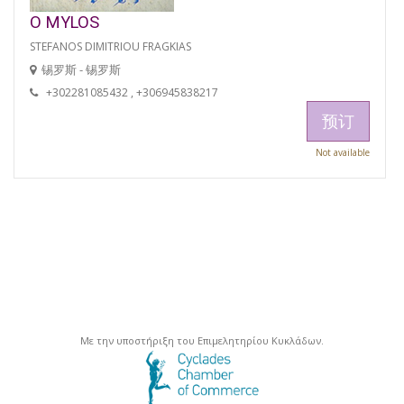
O MYLOS
STEFANOS DIMITRIOU FRAGKIAS
锡罗斯 - 锡罗斯
+302281085432 , +306945838217
预订
Not available
Με την υποστήριξη του Επιμελητηρίου Κυκλάδων.