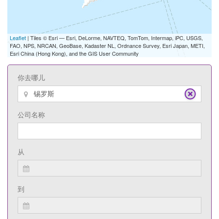
Leaflet
| Tiles © Esri — Esri, DeLorme, NAVTEQ, TomTom, Intermap, iPC, USGS,
FAO, NPS, NRCAN, GeoBase, Kadaster NL, Ordnance Survey, Esri Japan, METI,
Esri China (Hong Kong), and the GIS User Community
你去哪儿
公司名称
从
到