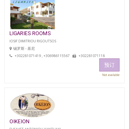
LIGARIES ROOMS
IOSIF DIMITRIOU RIGOUTSOS
锡罗斯 - 基尼
+302281071419 , +306986115567
+302281071118
预订
Not available
OIKEION