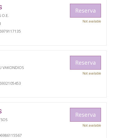
S
Reserva
S O.E.
Not available
I
06979117135
Reserva
U VAKONDIOS
Not available
06932105453
S
Reserva
TSOS
Not available
06986115567