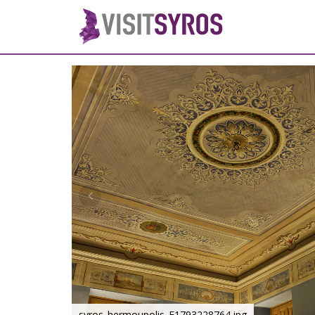
syros_hermoupolis_F1793228764.jpg