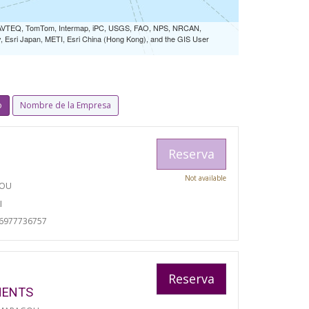
 NAVTEQ, TomTom, Intermap, iPC, USGS, FAO, NPS, NRCAN,
Esri Japan, METI, Esri China (Hong Kong), and the GIS User
o
Nombre de la Empresa
Reserva
Not available
TOU
I
06977736757
Reserva
MENTS