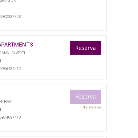
 MARAGOU
06932327723
APARTMENTS
Reserva
ANNI ALVERTI
I
06936426412
Reserva
NTHAKI
Not available
I
06974097413