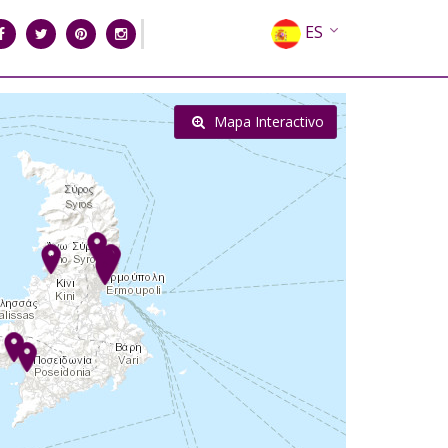
ES
EN
EL
Mapa Interactivo
FR
DE
IT
RU
CN