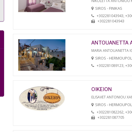
NIKOLETTA ANTONIOU
SIROS - FINIKAS
+302281043943, +3
+302281043943
ANTOUANETTA 
MARIA ANTOUANETTA IO
SIROS - HERMOUPOL
+302281089123, +3
OIKEION
ELISAVET ANTONIOU XA
SIROS - HERMOUPOL
+302281082262, +3
+302281087705