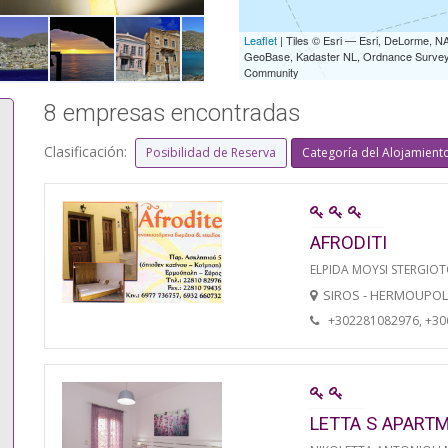
Leaflet
| Tiles © Esri — Esri, DeLorme,
GeoBase, Kadaster NL, Ordnance Survey, 
Community
8 empresas encontradas
Clasificación:
Posibilidad de Reserva
Categoría del Alojamient
AFRODITI
ELPIDA MOYSI STERGIO
SIROS - HERMOUPOL
+302281082976, +3
LETTA S APART