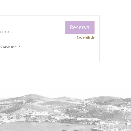
Reserva
AGKIAS
Not available
06945838217