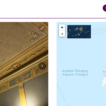
+
-
syros_vaporia_F268133321.jpg