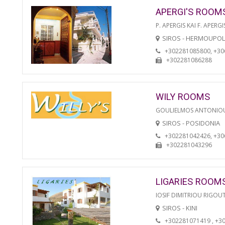
APERGI'S ROOM
P. APERGIS KAI F. APERGI
SIROS - HERMOUPOL
+302281085800, +3
+302281086288
WILY ROOMS
GOULIELMOS ANTONIO
SIROS - POSIDONIA
+302281042426, +3
+302281043296
LIGARIES ROOM
IOSIF DIMITRIOU RIGOU
SIROS - KINI
+302281071419 , +3