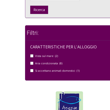
Ricerca
Filtri:
CARATTERISTICHE PER L'ALLOGGIO
Vista sul mare (2)
Aria condizionata (8)
Si accettano animali domestici (1)