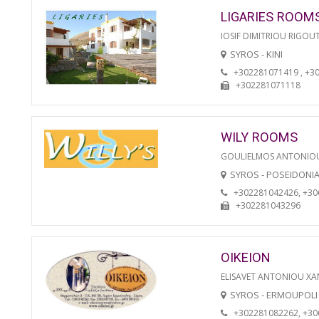
LIGARIES ROOM
IOSIF DIMITRIOU RIGOU
SYROS - KINI
+302281071419 , +3
+302281071118
WILY ROOMS
GOULIELMOS ANTONIO
SYROS - POSEIDONI
+302281042426, +3
+302281043296
OIKEION
ELISAVET ANTONIOU XA
SYROS - ERMOUPOLI
+302281082262, +3