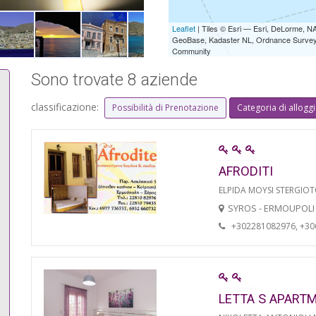
Leaflet
| Tiles © Esri — Esri, DeLorme,
GeoBase, Kadaster NL, Ordnance Survey, 
Community
Sono trovate 8 aziende
classificazione:
Possibilità di Prenotazione
Categoria di allogg
AFRODITI
ELPIDA MOYSI STERGIO
SYROS - ERMOUPOLI
+302281082976, +3
LETTA S APART