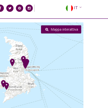
IT
EN
EL
Mappa interattiva
FR
DE
ES
RU
CN