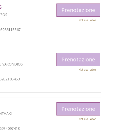
S
Prenotazione
TSOS
Not available
06986115567
Prenotazione
U VAKONDIOS
Not available
A
06932105453
Prenotazione
NTHAKI
Not available
06974097413