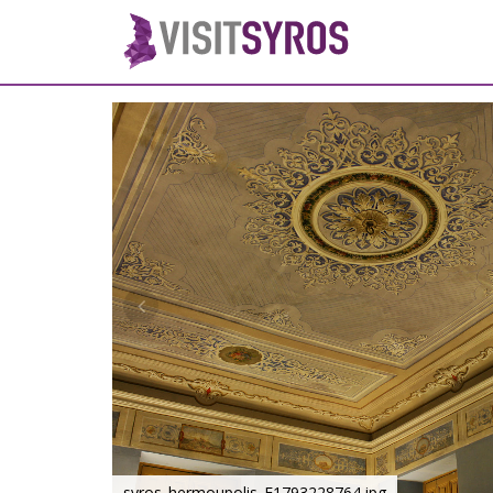
syros_hermoupolis_F1793228764.jpg