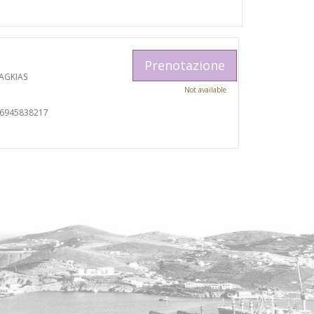
Prenotazione
AGKIAS
Not available
06945838217