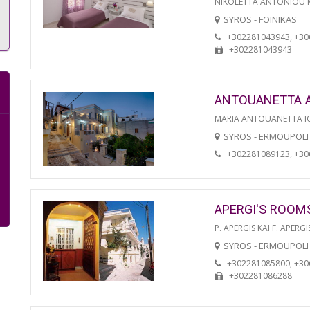
NIKOLETTA ANTONIOU
SYROS - FOINIKAS
+302281043943, +3
+302281043943
ANTOUANETTA 
MARIA ANTOUANETTA IO
SYROS - ERMOUPOLI
+302281089123, +3
APERGI'S ROOM
P. APERGIS KAI F. APERGI
SYROS - ERMOUPOLI
+302281085800, +3
+302281086288