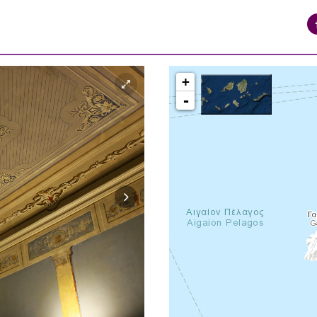
+
-
syros_vaporia_F268133321.jpg