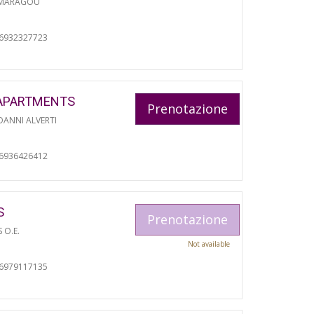
 MARAGOU
06932327723
APARTMENTS
Prenotazione
ANNI ALVERTI
06936426412
S
Prenotazione
S O.E.
Not available
06979117135