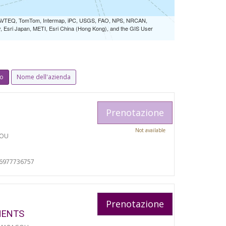
 NAVTEQ, TomTom, Intermap, iPC, USGS, FAO, NPS, NRCAN,
Esri Japan, METI, Esri China (Hong Kong), and the GIS User
io
Nome dell'azienda
Prenotazione
Not available
TOU
06977736757
Prenotazione
MENTS