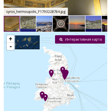
syros_hermoupolis_F1793228764.jpg
+
Интерактивная карта
-