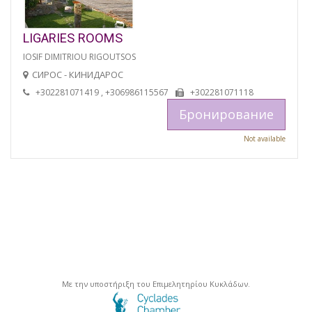
LIGARIES ROOMS
IOSIF DIMITRIOU RIGOUTSOS
СИРОС - КИНИДАРОС
+302281071419 , +306986115567
+302281071118
Бронирование
Not available
Με την υποστήριξη του Επιμελητηρίου Κυκλάδων.