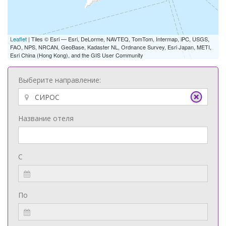
Leaflet
| Tiles © Esri — Esri, DeLorme, NAVTEQ, TomTom, Intermap, iPC, USGS,
FAO, NPS, NRCAN, GeoBase, Kadaster NL, Ordnance Survey, Esri Japan, METI,
Esri China (Hong Kong), and the GIS User Community
Выберите направление:
Название отеля
С
По