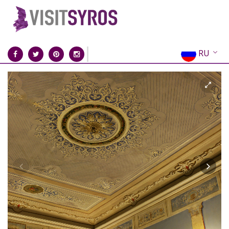
RU
EN
EL
FR
DE
IT
ES
CN