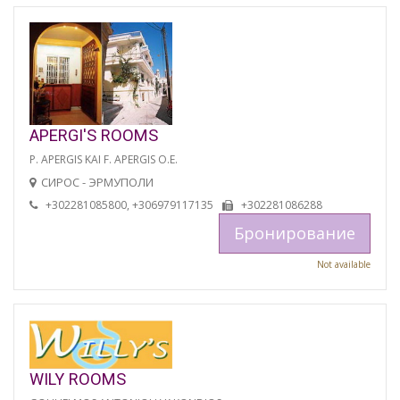
APERGI'S ROOMS
P. APERGIS KAI F. APERGIS O.E.
СИРОС - ЭРМУПОЛИ
+302281085800, +306979117135
+302281086288
Бронирование
Not available
WILY ROOMS