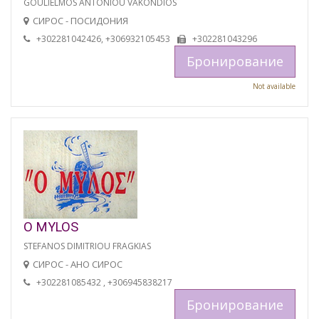
GOULIELMOS ANTONIOU VAKONDIOS
СИРОС - ПОСИДОНИЯ
+302281042426, +306932105453
+302281043296
Бронирование
Not available
O MYLOS
STEFANOS DIMITRIOU FRAGKIAS
СИРОС - АНО СИРОС
+302281085432 , +306945838217
Бронирование