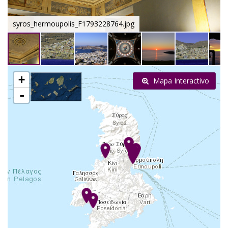
syros_hermoupolis_F1793228764.jpg
+
Mapa Interactivo
-