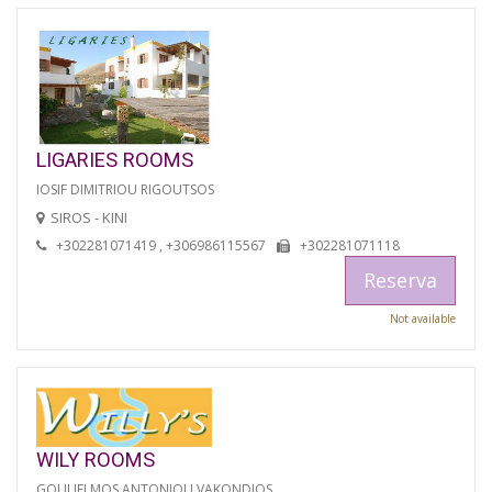
LIGARIES ROOMS
IOSIF DIMITRIOU RIGOUTSOS
SIROS - KINI
+302281071419 , +306986115567
+302281071118
Reserva
Not available
WILY ROOMS
GOULIELMOS ANTONIOU VAKONDIOS