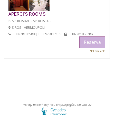
APERGI'S ROOMS
P. APERGIS KAI F. APERGIS O.E.
SIROS - HERMOUPOLI
+302281085800, +306979117135
+302281086288
Reserva
Not available
Με την υποστήριξη του Επιμελητηρίου Κυκλάδων.