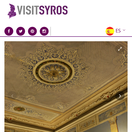
ES
EN
EL
FR
DE
IT
RU
CN