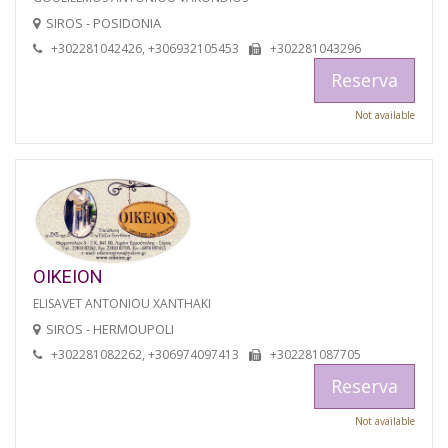
SIROS - POSIDONIA
+302281042426, +306932105453
+302281043296
Reserva
Not available
OIKEION
ELISAVET ANTONIOU XANTHAKI
SIROS - HERMOUPOLI
+302281082262, +306974097413
+302281087705
Reserva
Not available