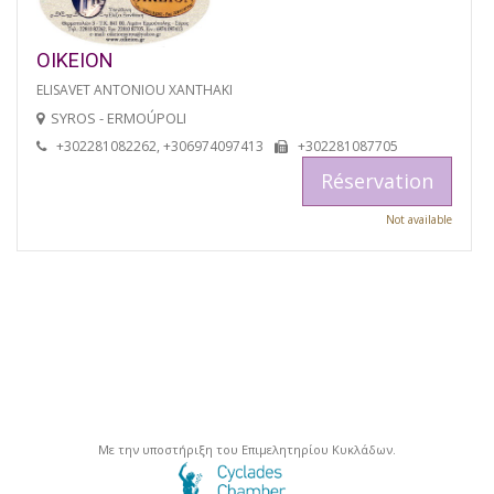
OIKEION
ELISAVET ANTONIOU XANTHAKI
SYROS - ERMOÚPOLI
+302281082262, +306974097413
+302281087705
Réservation
Not available
Με την υποστήριξη του Επιμελητηρίου Κυκλάδων.