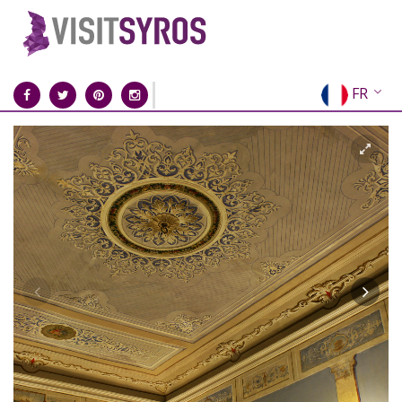
FR
EN
EL
DE
IT
ES
RU
CN