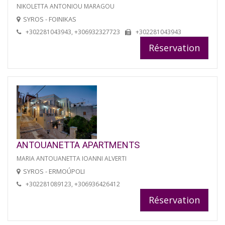
NIKOLETTA ANTONIOU MARAGOU
SYROS - FOINIKAS
+302281043943, +306932327723
+302281043943
Réservation
ANTOUANETTA APARTMENTS
MARIA ANTOUANETTA IOANNI ALVERTI
SYROS - ERMOÚPOLI
+302281089123, +306936426412
Réservation