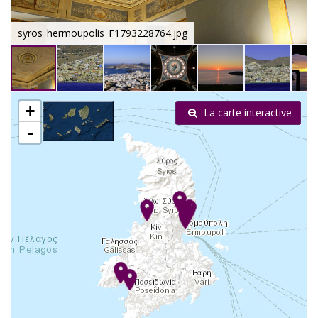
syros_hermoupolis_F1793228764.jpg
+
La carte interactive
-