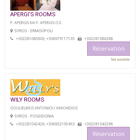
APERGI'S ROOMS
P. APERGIS KAI F. APERGIS O.E.
SYROS - ERMOÚPOLI
+302281085800, +306979117135
+302281086288
Réservation
Not available
WILY ROOMS
GOULIELMOS ANTONIOU VAKONDIOS
SYROS - POSEIDONIA
+302281042426, +306932105453
+302281043296
Réservation