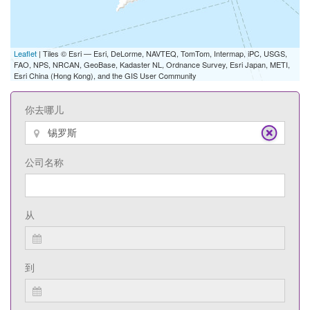
Leaflet
| Tiles © Esri — Esri, DeLorme, NAVTEQ, TomTom, Intermap, iPC, USGS,
FAO, NPS, NRCAN, GeoBase, Kadaster NL, Ordnance Survey, Esri Japan, METI,
Esri China (Hong Kong), and the GIS User Community
你去哪儿
公司名称
从
到