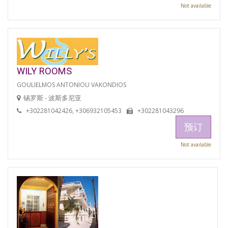
Not available
WILY ROOMS
GOULIELMOS ANTONIOU VAKONDIOS
锡罗斯 - 波斯多尼亚
+302281042426, +306932105453
+302281043296
预订
Not available