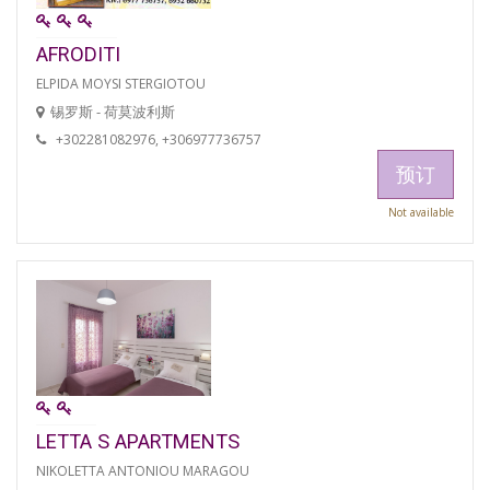
AFRODITI
ELPIDA MOYSI STERGIOTOU
锡罗斯 - 荷莫波利斯
+302281082976, +306977736757
预订
Not available
LETTA S APARTMENTS
NIKOLETTA ANTONIOU MARAGOU