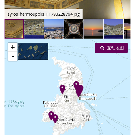
syros_hermoupolis_F1793228764.jpg
+
互动地图
-