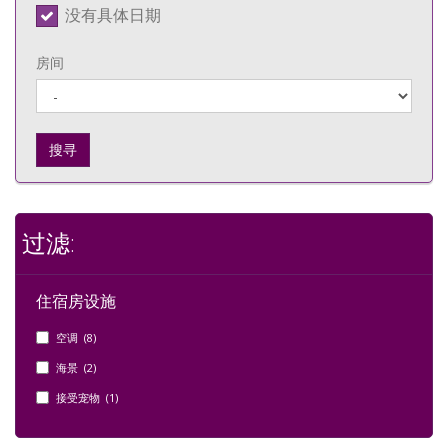
没有具体日期
房间
搜寻
过滤:
住宿房设施
空调 (8)
海景 (2)
接受宠物 (1)