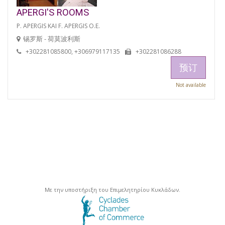
APERGI'S ROOMS
P. APERGIS KAI F. APERGIS O.E.
锡罗斯 - 荷莫波利斯
+302281085800, +306979117135
+302281086288
预订
Not available
Με την υποστήριξη του Επιμελητηρίου Κυκλάδων.