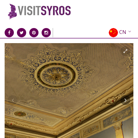
CN
EN
EL
FR
DE
IT
ES
RU