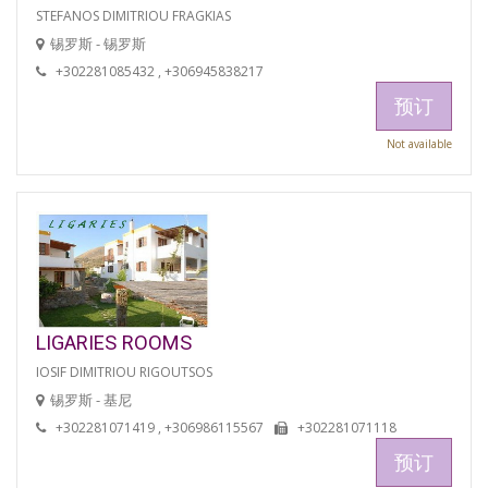
STEFANOS DIMITRIOU FRAGKIAS
锡罗斯 - 锡罗斯
+302281085432 , +306945838217
预订
Not available
LIGARIES ROOMS
IOSIF DIMITRIOU RIGOUTSOS
锡罗斯 - 基尼
+302281071419 , +306986115567
+302281071118
预订