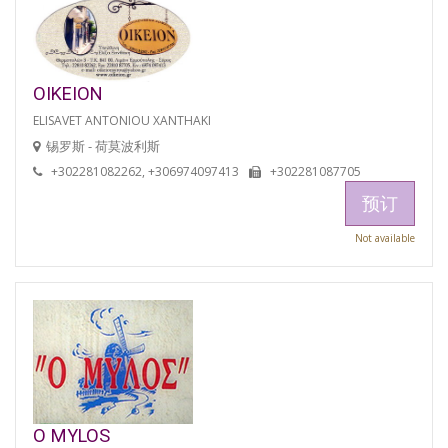
OIKEION
ELISAVET ANTONIOU XANTHAKI
锡罗斯 - 荷莫波利斯
+302281082262, +306974097413
+302281087705
预订
Not available
O MYLOS