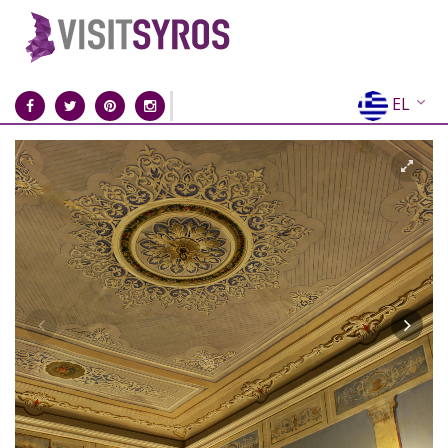
EL
EN
FR
DE
IT
ES
RU
CN