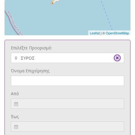
Leaflet
| ©
OpenStreetMap
Επιλέξτε Προορισμό:
Όνομα Επιχείρησης
Από
Έως