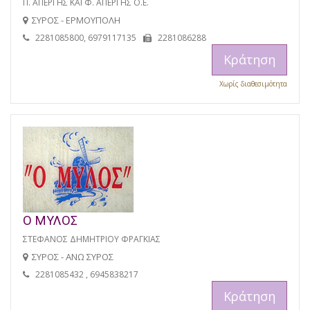
Π. ΑΠΕΡΓΗΣ ΚΑΙ Φ. ΑΠΕΡΓΗΣ Ο.Ε.
ΣΥΡΟΣ - ΕΡΜΟΥΠΟΛΗ
2281085800, 6979117135
2281086288
Κράτηση
Χωρίς διαθεσιμότητα
Ο ΜΥΛΟΣ
ΣΤΕΦΑΝΟΣ ΔΗΜΗΤΡΙΟΥ ΦΡΑΓΚΙΑΣ
ΣΥΡΟΣ - ΑΝΩ ΣΥΡΟΣ
2281085432 , 6945838217
Κράτηση