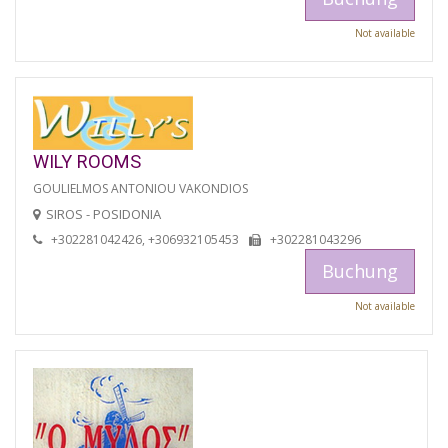
Not available
WILY ROOMS
GOULIELMOS ANTONIOU VAKONDIOS
SIROS - POSIDONIA
+302281042426, +306932105453
+302281043296
Buchung
Not available