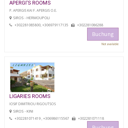
APERGI'S ROOMS
P. APERGIS KAI F. APERGIS O.E.
SIROS - HERMOUPOLI
+302281085800, +306979117135
+302281086288
Buchung
Not available
LIGARIES ROOMS
IOSIF DIMITRIOU RIGOUTSOS
SIROS - KINI
+302281071419 , +306986115567
+302281071118
Buchung