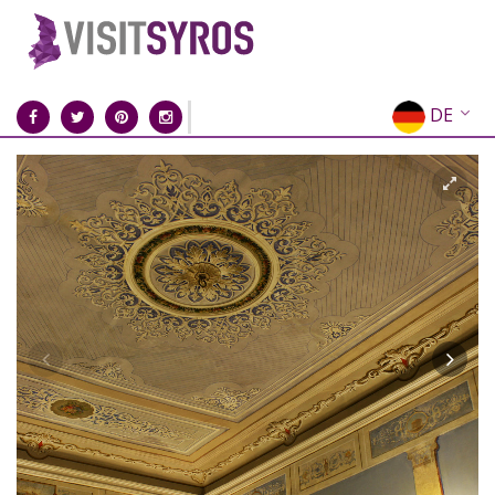
DE
EN
EL
FR
IT
ES
RU
CN