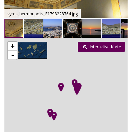
syros_hermoupolis_F1793228764.jpg
+
Interaktive Karte
-