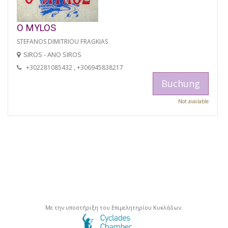
O MYLOS
STEFANOS DIMITRIOU FRAGKIAS
SIROS - ANO SIROS
+302281085432 , +306945838217
Buchung
Not available
Με την υποστήριξη του Επιμελητηρίου Κυκλάδων.