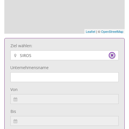
Leaflet
| ©
OpenStreetMap
Ziel wählen:
Unternehmensname
Von
Bis