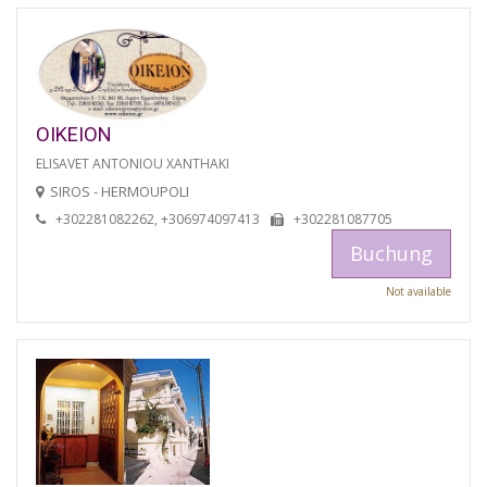
OIKEION
ELISAVET ANTONIOU XANTHAKI
SIROS - HERMOUPOLI
+302281082262, +306974097413
+302281087705
Buchung
Not available