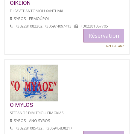
OIKEION
ELISAVET ANTONIOU XANTHAKI
SYROS - ERMOÚPOLI
+302281082262, +306974097413
+302281087705
Réservation
Not available
O MYLOS
STEFANOS DIMITRIOU FRAGKIAS
SYROS - ANO SYROS
+302281085432 , +306945838217