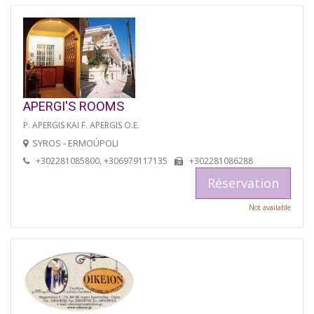
APERGI'S ROOMS
P. APERGIS KAI F. APERGIS O.E.
SYROS - ERMOÚPOLI
+302281085800, +306979117135
+302281086288
Réservation
Not available