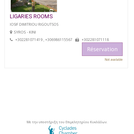
LIGARIES ROOMS
IOSIF DIMITRIOU RIGOUTSOS
SYROS - KINI
+302281071419 , +306986115567
+302281071118
Réservation
Not available
Με την υποστήριξη του Επιμελητηρίου Κυκλάδων.