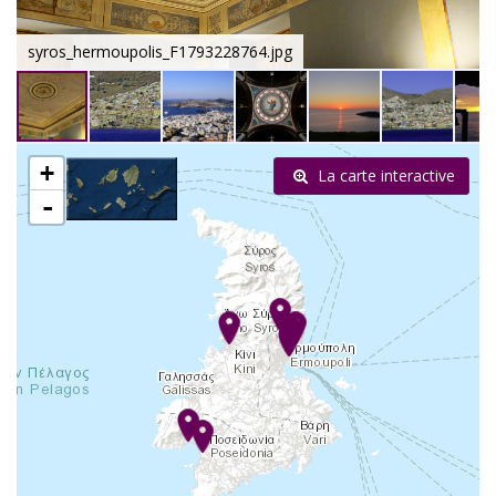
syros_hermoupolis_F1793228764.jpg
+
La carte interactive
-