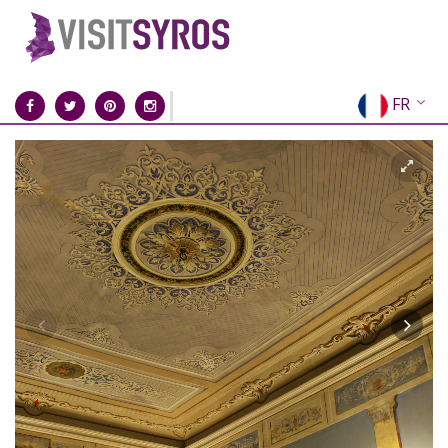
FR
EN
EL
DE
IT
ES
RU
CN