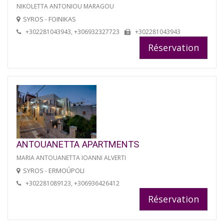
NIKOLETTA ANTONIOU MARAGOU
SYROS - FOINIKAS
+302281043943, +306932327723
+302281043943
Réservation
ANTOUANETTA APARTMENTS
MARIA ANTOUANETTA IOANNI ALVERTI
SYROS - ERMOÚPOLI
+302281089123, +306936426412
Réservation