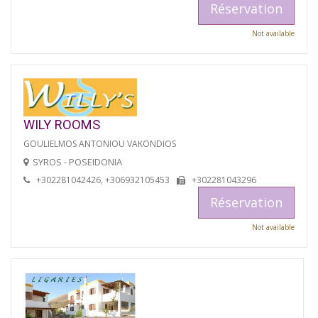
Réservation
Not available
WILY ROOMS
GOULIELMOS ANTONIOU VAKONDIOS
SYROS - POSEIDONIA
+302281042426, +306932105453
+302281043296
Réservation
Not available