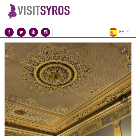
ES
EN
EL
FR
DE
IT
RU
CN