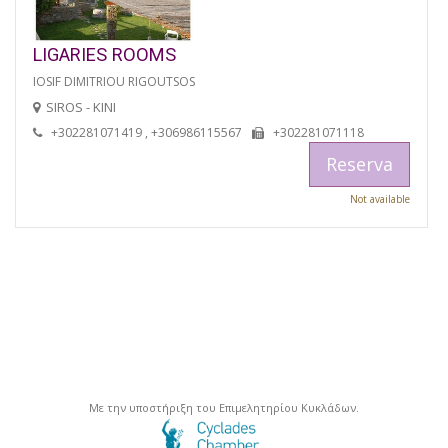
LIGARIES ROOMS
IOSIF DIMITRIOU RIGOUTSOS
SIROS - KINI
+302281071419 , +306986115567
+302281071118
Reserva
Not available
Με την υποστήριξη του Επιμελητηρίου Κυκλάδων.