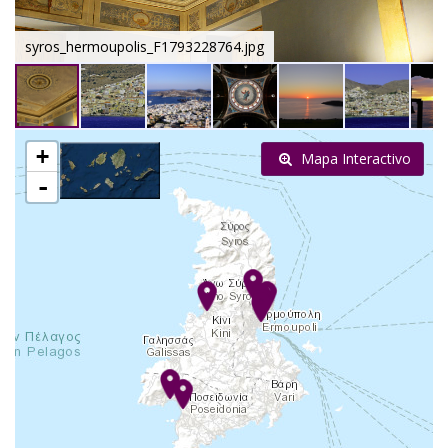
syros_hermoupolis_F1793228764.jpg
+
Mapa Interactivo
-