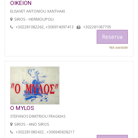
OIKEION
ELISAVET ANTONIOU XANTHAKI
SIROS - HERMOUPOLI
+302281082262, +306974097413
+302281087705
Reserva
Not available
O MYLOS
STEFANOS DIMITRIOU FRAGKIAS
SIROS - ANO SIROS
+302281085432 , +306945838217