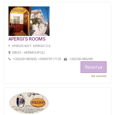
APERGI'S ROOMS
P. APERGIS KAI F. APERGIS O.E.
SIROS - HERMOUPOLI
+302281085800, +306979117135
+302281086288
Reserva
Not available