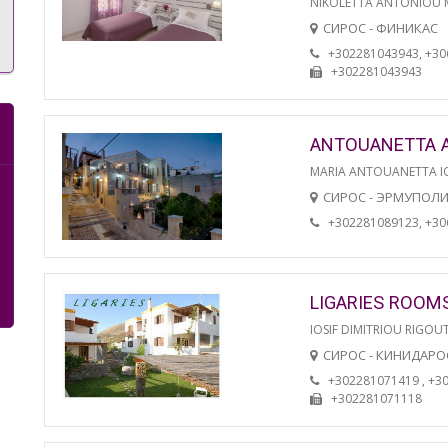
NIKOLETTA ANTONIOU
СИРОС - ФИНИКАС
+302281043943, +3
+302281043943
ANTOUANETTA 
MARIA ANTOUANETTA IO
СИРОС - ЭРМУПОЛ
+302281089123, +3
LIGARIES ROOM
IOSIF DIMITRIOU RIGOU
СИРОС - КИНИДАРО
+302281071419 , +3
+302281071118