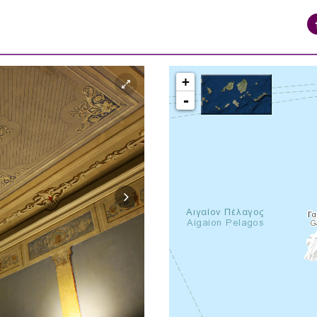
+
-
syros_vaporia_F268133321.jpg