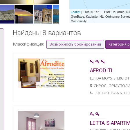
Leaflet
| Tiles © Esri — Esri, DeLorme,
GeoBase, Kadaster NL, Ordnance Survey, 
Community
Найдены 8 вариантов
Классификация:
Возможность бронирования
Категория 
AFRODITI
ELPIDA MOYSI STERGIO
СИРОС - ЭРМУПОЛ
+302281082976, +3
LETTA S APART