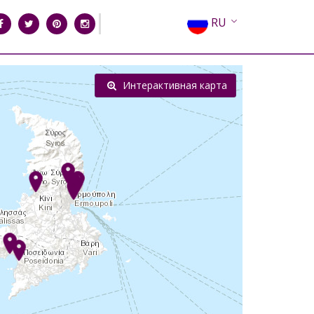
RU
EN
EL
Интерактивная карта
FR
DE
IT
ES
CN