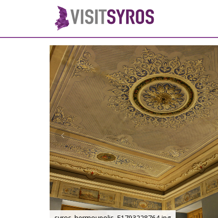
syros_hermoupolis_F1793228764.jpg