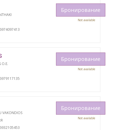
Бронирование
NTHAKI
Not available
И
06974097413
S
Бронирование
S O.E.
Not available
И
06979117135
Бронирование
U VAKONDIOS
Not available
ИЯ
06932105453