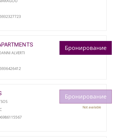
 MARAGOU
06932327723
APARTMENTS
Бронирование
ANNI ALVERTI
И
06936426412
S
Бронирование
TSOS
Not available
С
06986115567