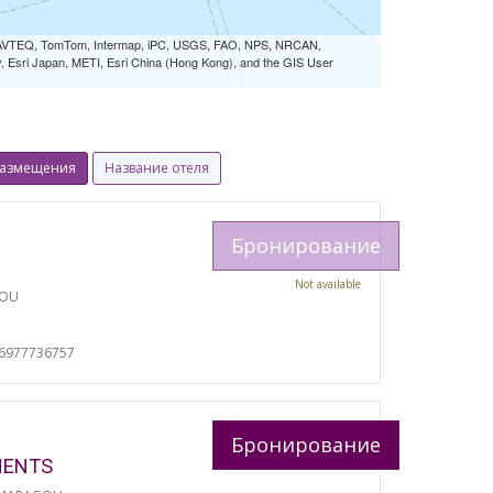
 NAVTEQ, TomTom, Intermap, iPC, USGS, FAO, NPS, NRCAN,
Esri Japan, METI, Esri China (Hong Kong), and the GIS User
размещения
Название отеля
Бронирование
Not available
TOU
И
06977736757
Бронирование
MENTS