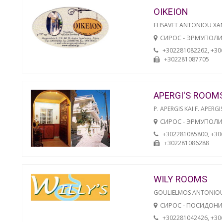
OIKEION
ELISAVET ANTONIOU XA
СИРОС - ЭРМУПОЛ
+302281082262, +3
+302281087705
APERGI'S ROOM
P. APERGIS KAI F. APERGI
СИРОС - ЭРМУПОЛ
+302281085800, +3
+302281086288
WILY ROOMS
GOULIELMOS ANTONIO
СИРОС - ПОСИДОН
+302281042426, +3