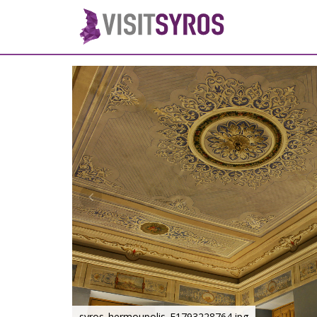
syros_hermoupolis_F1793228764.jpg