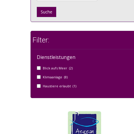
Suche
Filter:
Dienstleistungen
Blick aufs Meer (2)
Klimaanlage (8)
Haustiere erlaubt (1)