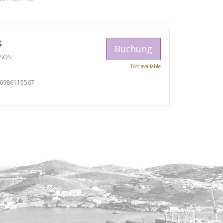
S
Buchung
TSOS
Not available
06986115567