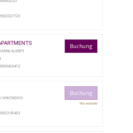
 MARAGOU
06932327723
APARTMENTS
Buchung
ANNI ALVERTI
I
06936426412
Buchung
U VAKONDIOS
Not available
06932105453