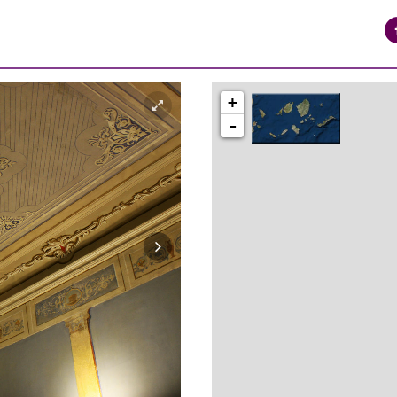
+
-
syros_vaporia_F268133321.jpg