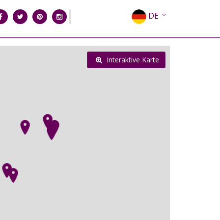
DE
EN
EL
Interaktive Karte
FR
IT
ES
RU
CN