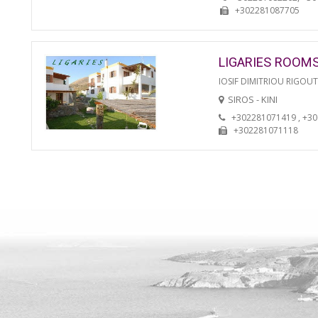
+302281087705
LIGARIES ROOM
IOSIF DIMITRIOU RIGOU
SIROS - KINI
+302281071419 , +3
+302281071118