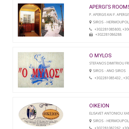
APERGI'S ROOM
P. APERGIS KAI F. APERGI
SIROS - HERMOUPOL
+302281085800, +3
+302281086288
O MYLOS
STEFANOS DIMITRIOU F
SIROS - ANO SIROS
+302281085432 , +3
OIKEION
ELISAVET ANTONIOU XA
SIROS - HERMOUPOL
+302281082262, +3