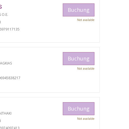
S
Buchung
S O.E.
Not available
I
06979117135
Buchung
RAGKIAS
Not available
06945838217
Buchung
NTHAKI
Not available
I
06974097413