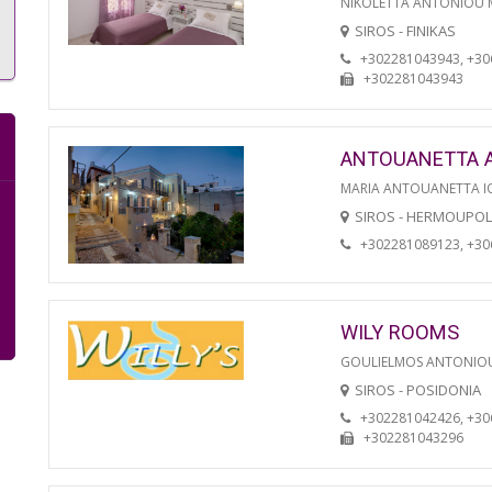
NIKOLETTA ANTONIOU
SIROS - FINIKAS
+302281043943, +3
+302281043943
ANTOUANETTA 
MARIA ANTOUANETTA IO
SIROS - HERMOUPOL
+302281089123, +3
WILY ROOMS
GOULIELMOS ANTONIO
SIROS - POSIDONIA
+302281042426, +3
+302281043296