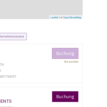
Leaflet
| ©
OpenStreetMap
ternehmensname
Buchung
Not available
TOU
I
06977736757
Buchung
MENTS