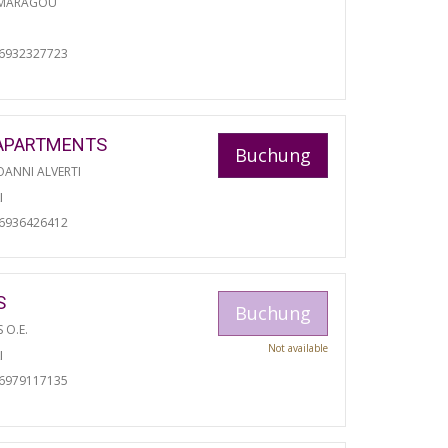
 MARAGOU
06932327723
APARTMENTS
Buchung
ANNI ALVERTI
I
06936426412
S
Buchung
S O.E.
Not available
I
06979117135