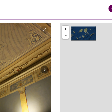
+
-
syros_vaporia_F268133321.jpg