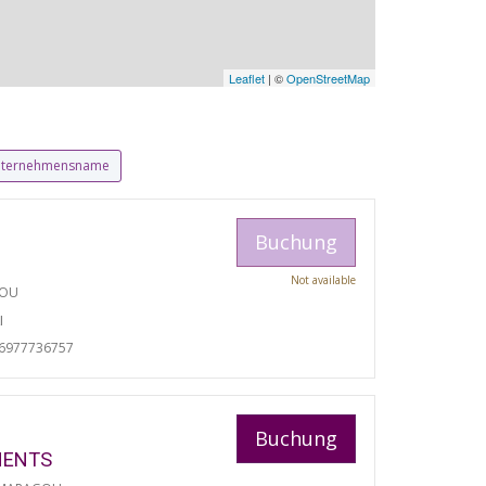
Leaflet
| ©
OpenStreetMap
ternehmensname
Buchung
Not available
TOU
I
06977736757
Buchung
MENTS