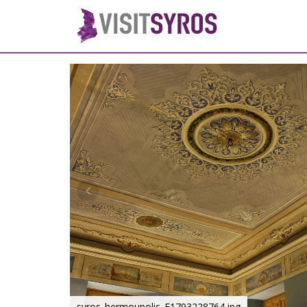
syros_hermoupolis_F1793228764.jpg