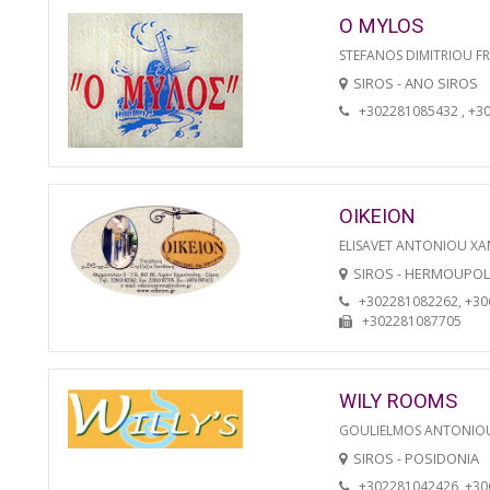
O MYLOS
STEFANOS DIMITRIOU F
SIROS - ANO SIROS
+302281085432 , +3
OIKEION
ELISAVET ANTONIOU XA
SIROS - HERMOUPOL
+302281082262, +3
+302281087705
WILY ROOMS
GOULIELMOS ANTONIO
SIROS - POSIDONIA
+302281042426, +3