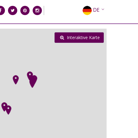
DE
EN
EL
Interaktive Karte
FR
IT
ES
RU
CN