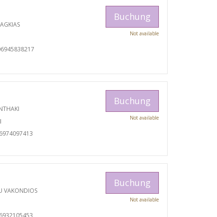
Buchung
RAGKIAS
Not available
06945838217
Buchung
NTHAKI
Not available
I
06974097413
Buchung
U VAKONDIOS
Not available
06932105453