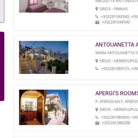
NIKOLETTA ANTONIOU
SIROS - FINIKAS
+302281043943, +3
+302281043943
ANTOUANETTA 
MARIA ANTOUANETTA IO
SIROS - HERMOUPOL
+302281089123, +3
APERGI'S ROOM
P. APERGIS KAI F. APERGI
SIROS - HERMOUPOL
+302281085800, +3
+302281086288