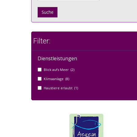
Suche
Filter:
Dienstleistungen
Blick aufs Meer (2)
Klimaanlage (8)
Haustiere erlaubt (1)