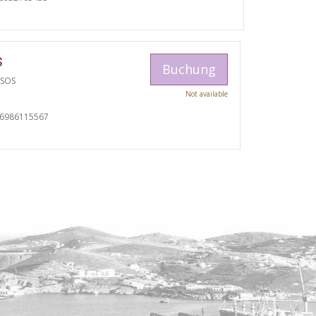
S
Buchung
TSOS
Not available
06986115567