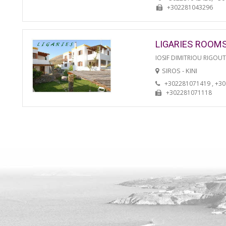
+302281043296
LIGARIES ROOM
IOSIF DIMITRIOU RIGOU
SIROS - KINI
+302281071419 , +3
+302281071118