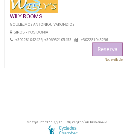
WILY ROOMS
GOULIELMOS ANTONIOU VAKONDIOS
SIROS - POSIDONIA
+302281042426, +306932105453
+302281043296
Reserva
Not available
Με την υποστήριξη του Επιμελητηρίου Κυκλάδων.