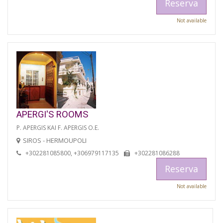
Reserva
Not available
APERGI'S ROOMS
P. APERGIS KAI F. APERGIS O.E.
SIROS - HERMOUPOLI
+302281085800, +306979117135
+302281086288
Reserva
Not available