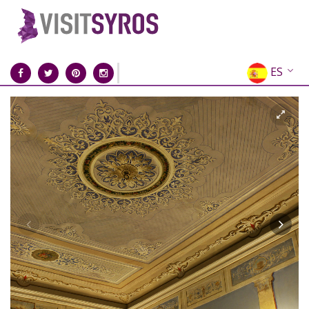
ES
EN
EL
FR
DE
IT
RU
CN