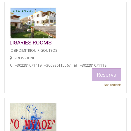
LIGARIES ROOMS
IOSIF DIMITRIOU RIGOUTSOS
SIROS - KINI
+302281071419 , +306986115567
+302281071118
Reserva
Not available