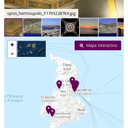
syros_hermoupolis_F1793228764.jpg
+
Mapa Interactivo
-