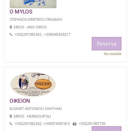
O MYLOS
STEFANOS DIMITRIOU FRAGKIAS
SIROS - ANO SIROS
+302281085432 , +306945838217
Reserva
Not available
OIKEION
ELISAVET ANTONIOU XANTHAKI
SIROS - HERMOUPOLI
+302281082262, +306974097413
+302281087705