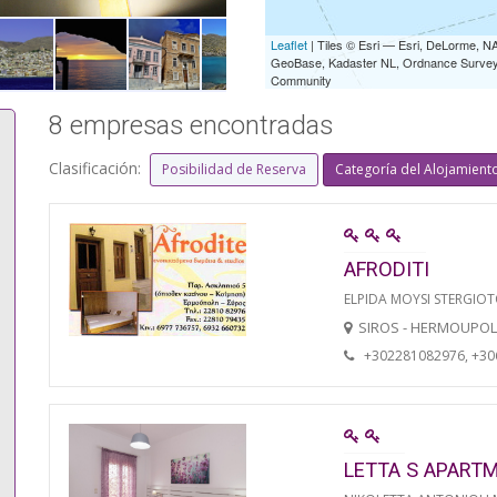
Leaflet
| Tiles © Esri — Esri, DeLorme,
GeoBase, Kadaster NL, Ordnance Survey, 
Community
8 empresas encontradas
Clasificación:
Posibilidad de Reserva
Categoría del Alojamient
AFRODITI
ELPIDA MOYSI STERGIO
SIROS - HERMOUPOL
+302281082976, +3
LETTA S APART