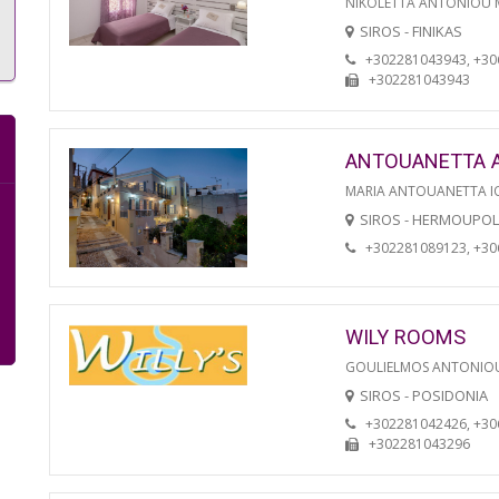
NIKOLETTA ANTONIOU
SIROS - FINIKAS
+302281043943, +3
+302281043943
ANTOUANETTA 
MARIA ANTOUANETTA IO
SIROS - HERMOUPOL
+302281089123, +3
WILY ROOMS
GOULIELMOS ANTONIO
SIROS - POSIDONIA
+302281042426, +3
+302281043296