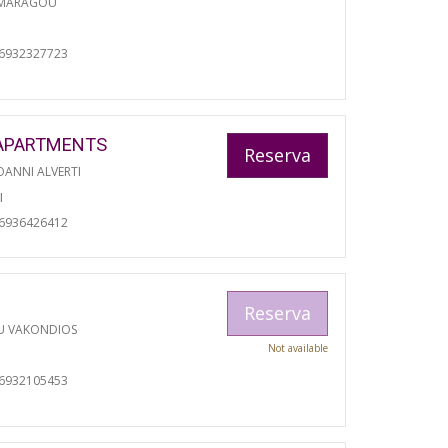
 MARAGOU
06932327723
APARTMENTS
Reserva
ANNI ALVERTI
I
06936426412
Reserva
U VAKONDIOS
Not available
06932105453