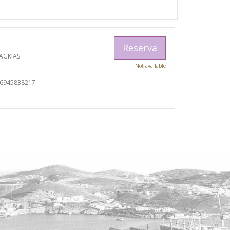
Reserva
AGKIAS
Not available
06945838217