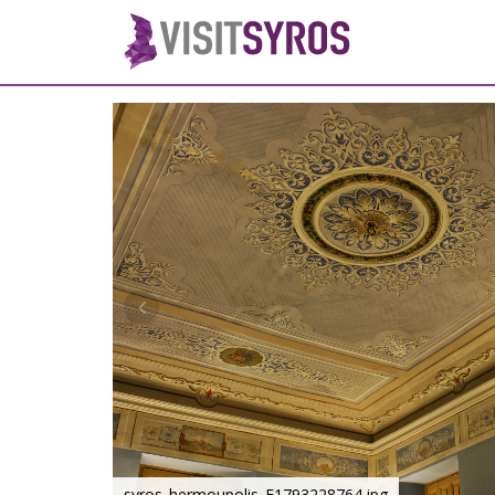
syros_hermoupolis_F1793228764.jpg