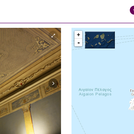
+
-
syros_vaporia_F268133321.jpg