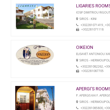
LIGARIES ROOM
IOSIF DIMITRIOU RIGOU
SIROS - KINI
+302281071419 , +3
+302281071118
OIKEION
ELISAVET ANTONIOU XA
SIROS - HERMOUPOL
+302281082262, +3
+302281087705
APERGI'S ROOM
P. APERGIS KAI F. APERGI
SIROS - HERMOUPOL
+302281085800, +3