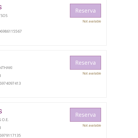
S
Reserva
TSOS
Not available
06986115567
Reserva
NTHAKI
Not available
I
06974097413
S
Reserva
S O.E.
Not available
I
06979117135