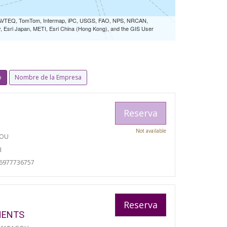
 NAVTEQ, TomTom, Intermap, iPC, USGS, FAO, NPS, NRCAN,
Esri Japan, METI, Esri China (Hong Kong), and the GIS User
o
Nombre de la Empresa
Reserva
Not available
TOU
I
06977736757
Reserva
MENTS