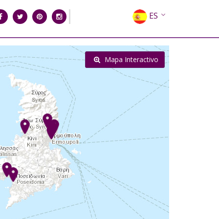
ES
EN
EL
Mapa Interactivo
FR
DE
IT
RU
CN