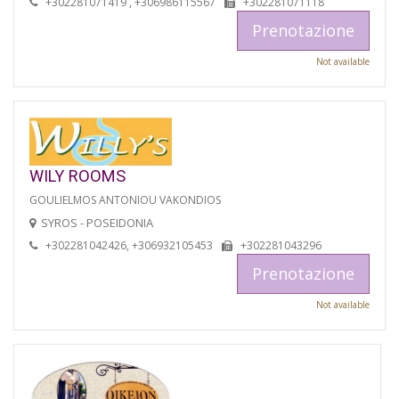
+302281071419 , +306986115567
+302281071118
Prenotazione
Not available
WILY ROOMS
GOULIELMOS ANTONIOU VAKONDIOS
SYROS - POSEIDONIA
+302281042426, +306932105453
+302281043296
Prenotazione
Not available