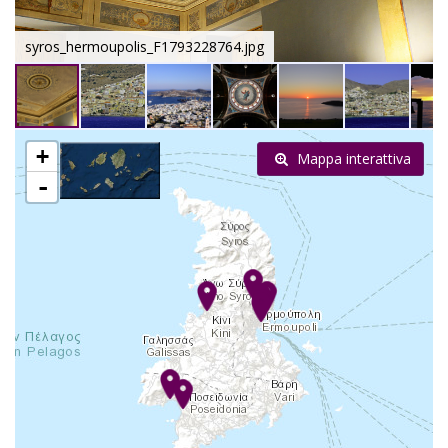
syros_hermoupolis_F1793228764.jpg
+
Mappa interattiva
-