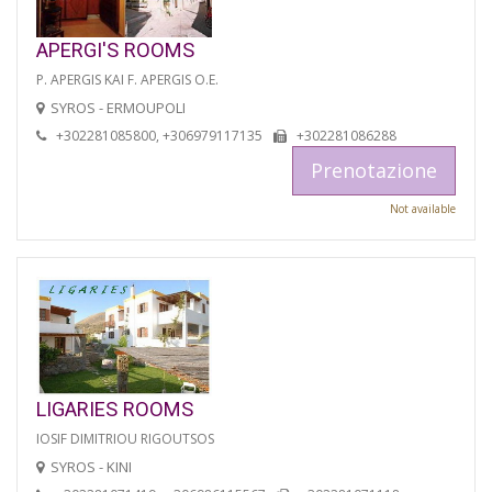
APERGI'S ROOMS
P. APERGIS KAI F. APERGIS O.E.
SYROS - ERMOUPOLI
+302281085800, +306979117135
+302281086288
Prenotazione
Not available
LIGARIES ROOMS
IOSIF DIMITRIOU RIGOUTSOS
SYROS - KINI