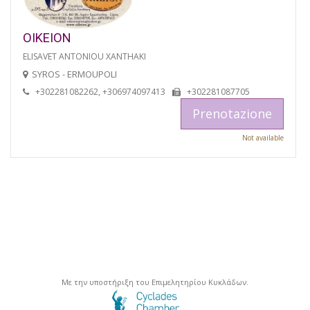
OIKEION
ELISAVET ANTONIOU XANTHAKI
SYROS - ERMOUPOLI
+302281082262, +306974097413
+302281087705
Prenotazione
Not available
Με την υποστήριξη του Επιμελητηρίου Κυκλάδων.