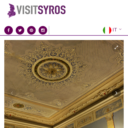
IT
EN
EL
FR
DE
ES
RU
CN