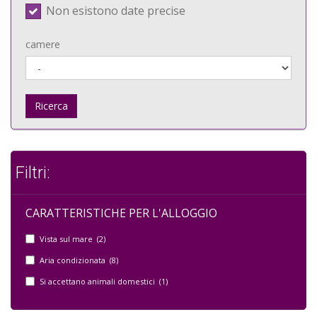
Non esistono date precise
camere
Ricerca
Filtri:
CARATTERISTICHE PER L'ALLOGGIO
Vista sul mare (2)
Aria condizionata (8)
Si accettano animali domestici (1)