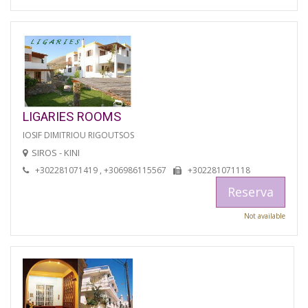
LIGARIES ROOMS
IOSIF DIMITRIOU RIGOUTSOS
SIROS - KINI
+302281071419 , +306986115567
+302281071118
Reserva
Not available