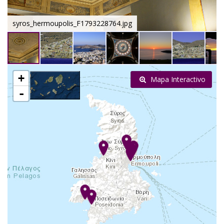
syros_hermoupolis_F1793228764.jpg
+
Mapa Interactivo
-