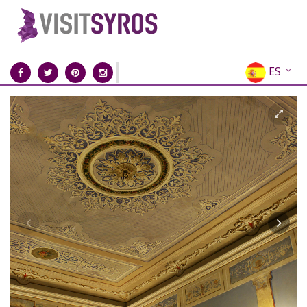
ES
EN
EL
FR
DE
IT
RU
CN