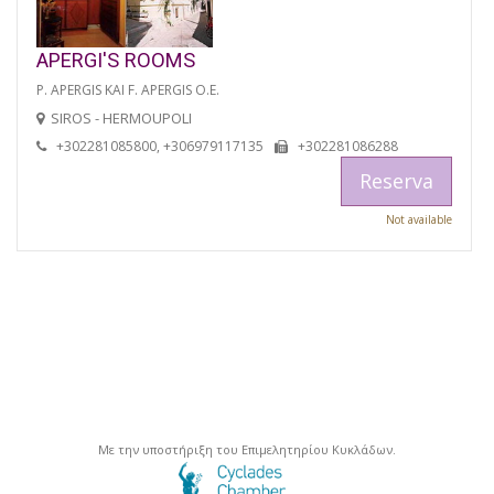
APERGI'S ROOMS
P. APERGIS KAI F. APERGIS O.E.
SIROS - HERMOUPOLI
+302281085800, +306979117135
+302281086288
Reserva
Not available
Με την υποστήριξη του Επιμελητηρίου Κυκλάδων.