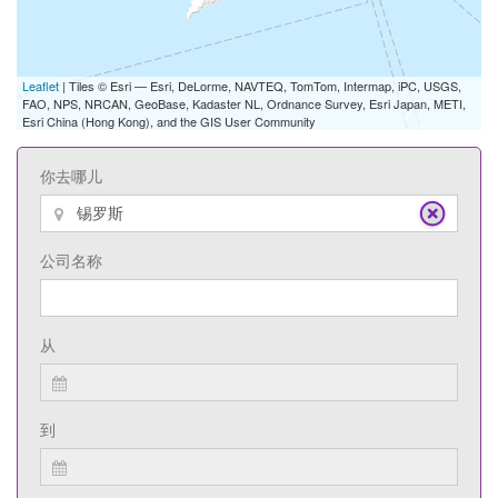
Leaflet
| Tiles © Esri — Esri, DeLorme, NAVTEQ, TomTom, Intermap, iPC, USGS,
FAO, NPS, NRCAN, GeoBase, Kadaster NL, Ordnance Survey, Esri Japan, METI,
Esri China (Hong Kong), and the GIS User Community
你去哪儿
公司名称
从
到