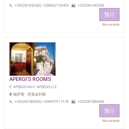
+302281042426, +306932105453
+302281043296
预订
Not available
APERGI'S ROOMS
P. APERGIS KAI F. APERGIS O.E.
锡罗斯 - 荷莫波利斯
+302281085800, +306979117135
+302281086288
预订
Not available