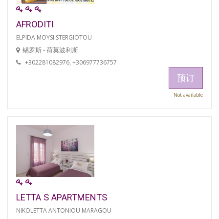
AFRODITI
ELPIDA MOYSI STERGIOTOU
锡罗斯 - 荷莫波利斯
+302281082976, +306977736757
预订
Not available
LETTA S APARTMENTS
NIKOLETTA ANTONIOU MARAGOU