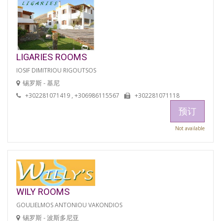
LIGARIES ROOMS
IOSIF DIMITRIOU RIGOUTSOS
锡罗斯 - 基尼
+302281071419 , +306986115567
+302281071118
预订
Not available
WILY ROOMS
GOULIELMOS ANTONIOU VAKONDIOS
锡罗斯 - 波斯多尼亚