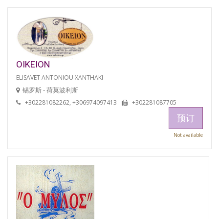
OIKEION
ELISAVET ANTONIOU XANTHAKI
锡罗斯 - 荷莫波利斯
+302281082262, +306974097413
+302281087705
预订
Not available