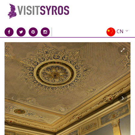
CN
EN
EL
FR
DE
IT
ES
RU