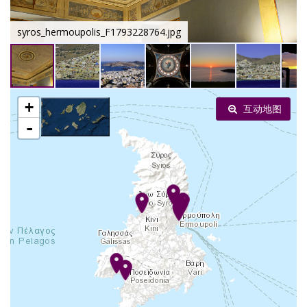
syros_hermoupolis_F1793228764.jpg
+
互动地图
-