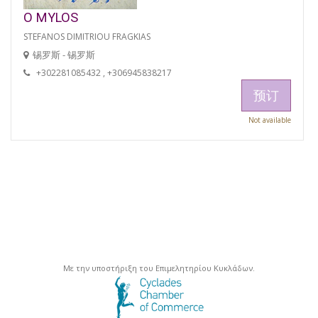
O MYLOS
STEFANOS DIMITRIOU FRAGKIAS
锡罗斯 - 锡罗斯
+302281085432 , +306945838217
预订
Not available
Με την υποστήριξη του Επιμελητηρίου Κυκλάδων.