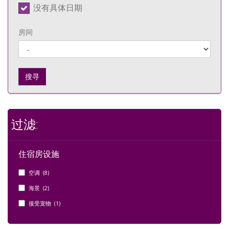
没有具体日期
房间
搜寻
过滤:
住宿房设施
空调 (8)
海景 (2)
接受宠物 (1)