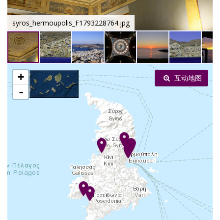
syros_hermoupolis_F1793228764.jpg
+
互动地图
-