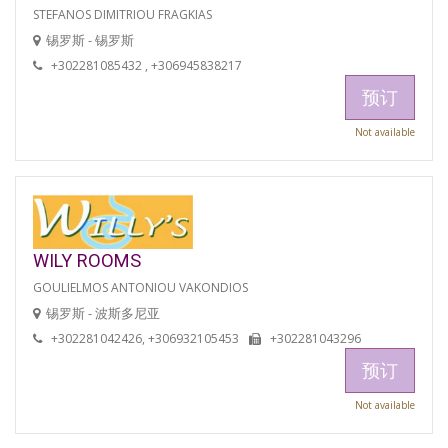
STEFANOS DIMITRIOU FRAGKIAS
锡罗斯 - 锡罗斯
+302281085432 , +306945838217
预订
Not available
WILY ROOMS
GOULIELMOS ANTONIOU VAKONDIOS
锡罗斯 - 波斯多尼亚
+302281042426, +306932105453
+302281043296
预订
Not available