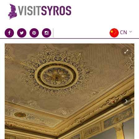
CN
EN
EL
FR
DE
IT
ES
RU