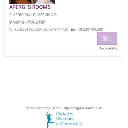
APERGI'S ROOMS
P. APERGIS KAI F. APERGIS O.E.
锡罗斯 - 荷莫波利斯
+302281085800, +306979117135
+302281086288
预订
Not available
Με την υποστήριξη του Επιμελητηρίου Κυκλάδων.