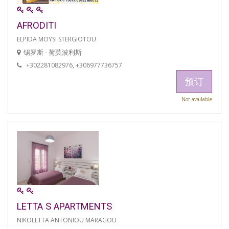
AFRODITI
ELPIDA MOYSI STERGIOTOU
锡罗斯 - 荷莫波利斯
+302281082976, +306977736757
预订
Not available
LETTA S APARTMENTS
NIKOLETTA ANTONIOU MARAGOU