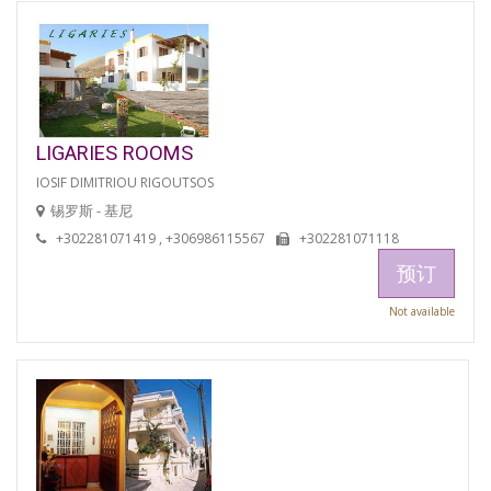
LIGARIES ROOMS
IOSIF DIMITRIOU RIGOUTSOS
锡罗斯 - 基尼
+302281071419 , +306986115567
+302281071118
预订
Not available