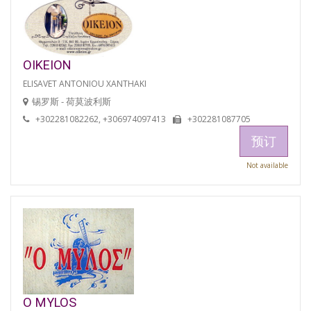
OIKEION
ELISAVET ANTONIOU XANTHAKI
锡罗斯 - 荷莫波利斯
+302281082262, +306974097413
+302281087705
预订
Not available
O MYLOS