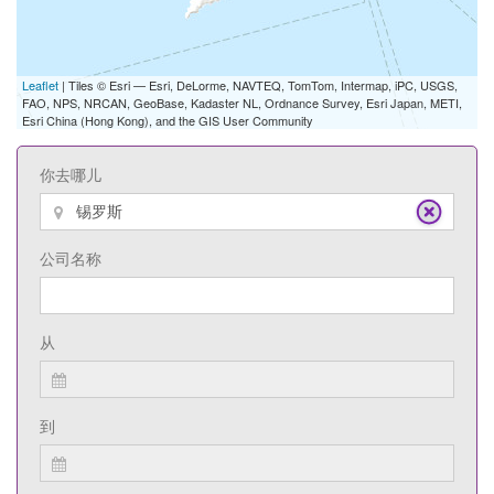
Leaflet
| Tiles © Esri — Esri, DeLorme, NAVTEQ, TomTom, Intermap, iPC, USGS,
FAO, NPS, NRCAN, GeoBase, Kadaster NL, Ordnance Survey, Esri Japan, METI,
Esri China (Hong Kong), and the GIS User Community
你去哪儿
公司名称
从
到