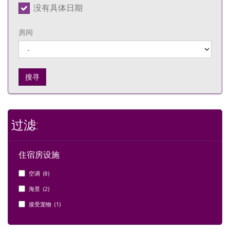
没有具体日期
房间
搜寻
过滤:
住宿房设施
空调 (8)
海景 (2)
接受宠物 (1)