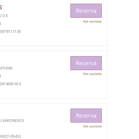
S
Reserva
S O.E.
Not available
I
06979117135
Reserva
NTHAKI
Not available
I
06974097413
Reserva
U VAKONDIOS
Not available
06932105453