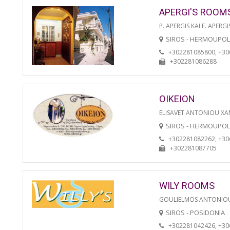
APERGI'S ROOM
P. APERGIS KAI F. APERGI
SIROS - HERMOUPOL
+302281085800, +3
+302281086288
OIKEION
ELISAVET ANTONIOU XA
SIROS - HERMOUPOL
+302281082262, +3
+302281087705
WILY ROOMS
GOULIELMOS ANTONIO
SIROS - POSIDONIA
+302281042426, +3