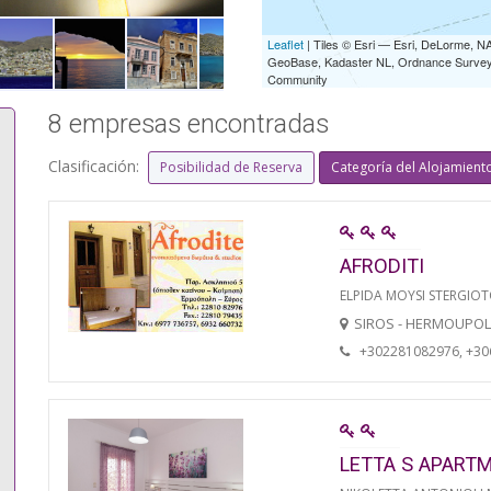
Leaflet
| Tiles © Esri — Esri, DeLorme,
GeoBase, Kadaster NL, Ordnance Survey, 
Community
8 empresas encontradas
Clasificación:
Posibilidad de Reserva
Categoría del Alojamient
AFRODITI
ELPIDA MOYSI STERGIO
SIROS - HERMOUPOL
+302281082976, +3
LETTA S APART