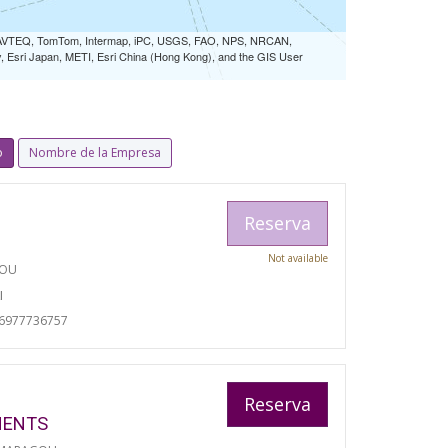
 NAVTEQ, TomTom, Intermap, iPC, USGS, FAO, NPS, NRCAN,
Esri Japan, METI, Esri China (Hong Kong), and the GIS User
o
Nombre de la Empresa
Reserva
Not available
TOU
I
06977736757
Reserva
MENTS