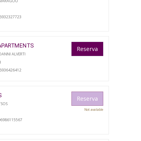
 MARAGOU
06932327723
APARTMENTS
Reserva
ANNI ALVERTI
I
06936426412
S
Reserva
TSOS
Not available
06986115567