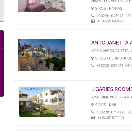
NIKOLETTA ANTONIOU
SIROS - FINIKAS
+302281043943, +3
+302281043943
ANTOUANETTA 
MARIA ANTOUANETTA IO
SIROS - HERMOUPOL
+302281089123, +3
LIGARIES ROOM
IOSIF DIMITRIOU RIGOU
SIROS - KINI
+302281071419 , +3
+302281071118