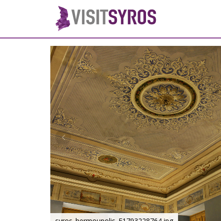
syros_hermoupolis_F1793228764.jpg