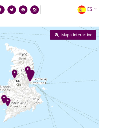
ES
EN
EL
Mapa Interactivo
FR
DE
IT
RU
CN