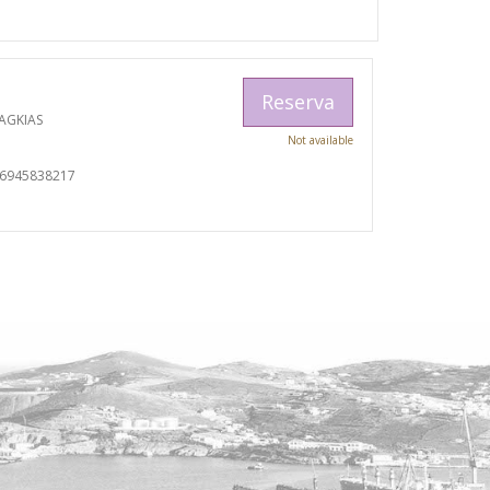
Reserva
AGKIAS
Not available
06945838217