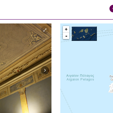
+
-
syros_vaporia_F268133321.jpg