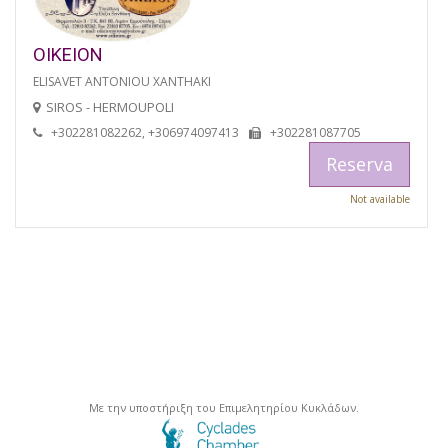
OIKEION
ELISAVET ANTONIOU XANTHAKI
SIROS - HERMOUPOLI
+302281082262, +306974097413
+302281087705
Reserva
Not available
Με την υποστήριξη του Επιμελητηρίου Κυκλάδων.