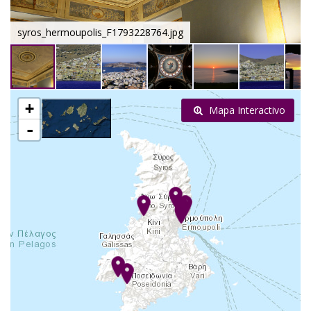
syros_hermoupolis_F1793228764.jpg
+
Mapa Interactivo
-