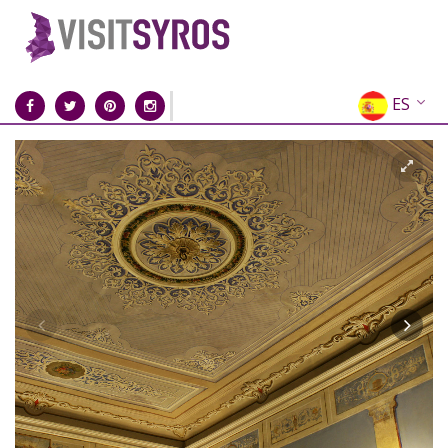
ES
EN
EL
FR
DE
IT
RU
CN