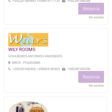
+302281085800, +306979117135
+302281086288
Reserva
Not available
WILY ROOMS
GOULIELMOS ANTONIOU VAKONDIOS
SIROS - POSIDONIA
+302281042426, +306932105453
+302281043296
Reserva
Not available