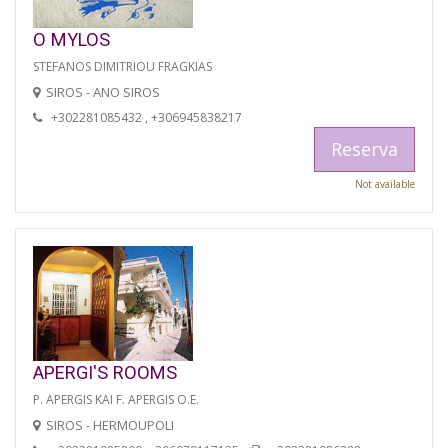
O MYLOS
STEFANOS DIMITRIOU FRAGKIAS
SIROS - ANO SIROS
+302281085432 , +306945838217
Reserva
Not available
APERGI'S ROOMS
P. APERGIS KAI F. APERGIS O.E.
SIROS - HERMOUPOLI