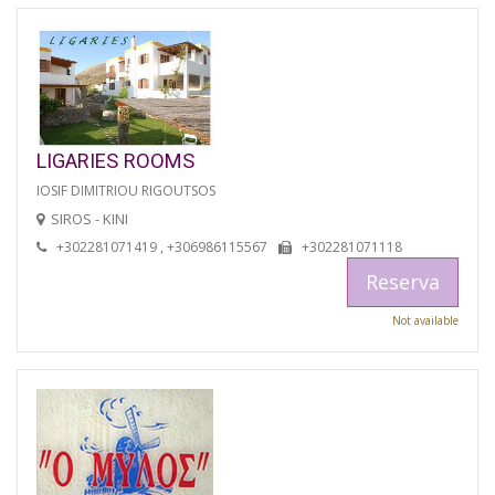
LIGARIES ROOMS
IOSIF DIMITRIOU RIGOUTSOS
SIROS - KINI
+302281071419 , +306986115567
+302281071118
Reserva
Not available