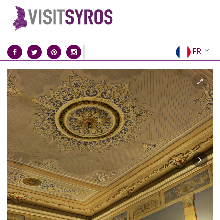
FR
EN
EL
DE
IT
ES
RU
CN