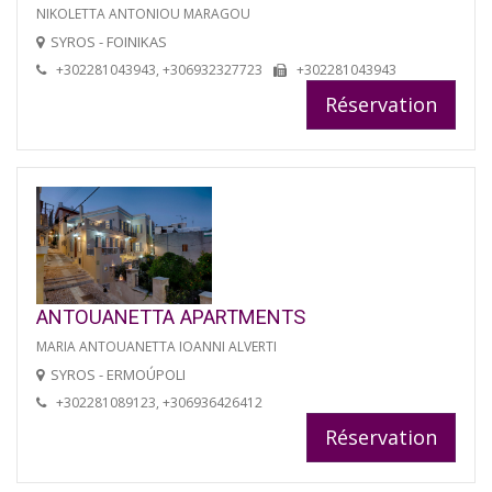
NIKOLETTA ANTONIOU MARAGOU
SYROS - FOINIKAS
+302281043943, +306932327723
+302281043943
Réservation
ANTOUANETTA APARTMENTS
MARIA ANTOUANETTA IOANNI ALVERTI
SYROS - ERMOÚPOLI
+302281089123, +306936426412
Réservation