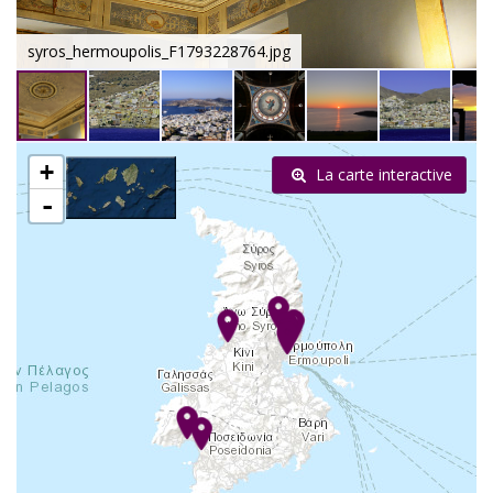
syros_hermoupolis_F1793228764.jpg
+
La carte interactive
-