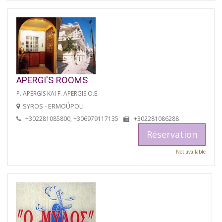
APERGI'S ROOMS
P. APERGIS KAI F. APERGIS O.E.
SYROS - ERMOÚPOLI
+302281085800, +306979117135
+302281086288
Réservation
Not available