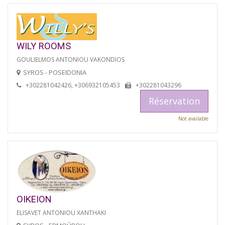
WILY ROOMS
GOULIELMOS ANTONIOU VAKONDIOS
SYROS - POSEIDONIA
+302281042426, +306932105453
+302281043296
Réservation
Not available
OIKEION
ELISAVET ANTONIOU XANTHAKI