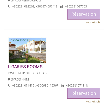
SYROS - ERMOÚPOLI
+302281082262, +306974097413
+302281087705
Réservation
Not available
LIGARIES ROOMS
IOSIF DIMITRIOU RIGOUTSOS
SYROS - KINI
+302281071419 , +306986115567
+302281071118
Réservation
Not available