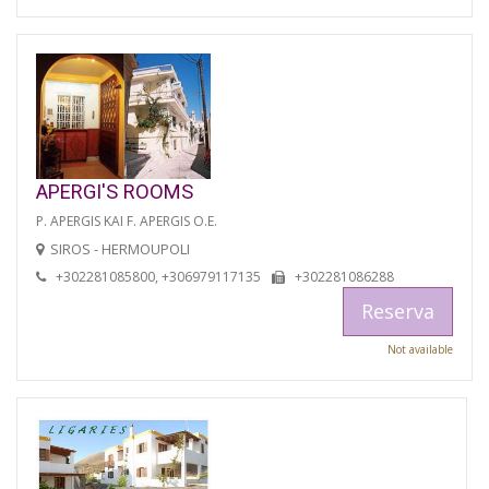
APERGI'S ROOMS
P. APERGIS KAI F. APERGIS O.E.
SIROS - HERMOUPOLI
+302281085800, +306979117135
+302281086288
Reserva
Not available