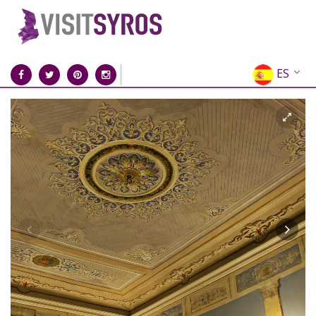
ES
EN
EL
FR
DE
IT
RU
CN