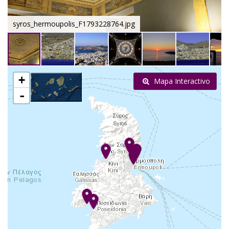
syros_hermoupolis_F1793228764.jpg
+
Mapa Interactivo
-