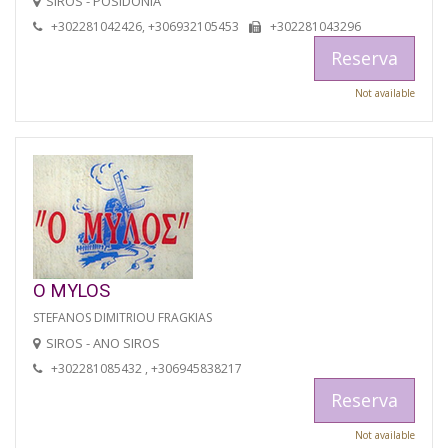
SIROS - POSIDONIA
+302281042426, +306932105453
+302281043296
Reserva
Not available
O MYLOS
STEFANOS DIMITRIOU FRAGKIAS
SIROS - ANO SIROS
+302281085432 , +306945838217
Reserva
Not available