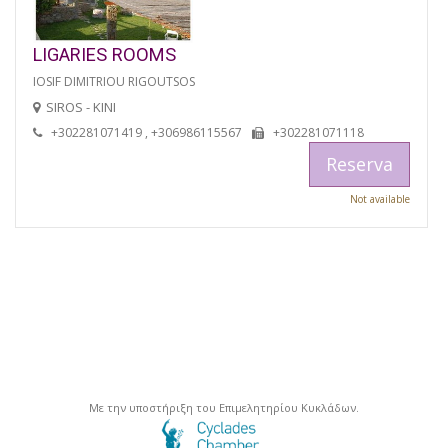
LIGARIES ROOMS
IOSIF DIMITRIOU RIGOUTSOS
SIROS - KINI
+302281071419 , +306986115567
+302281071118
Reserva
Not available
Με την υποστήριξη του Επιμελητηρίου Κυκλάδων.