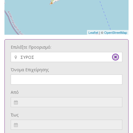
Leaflet
| ©
OpenStreetMap
Επιλέξτε Προορισμό:
Όνομα Επιχείρησης
Από
Έως