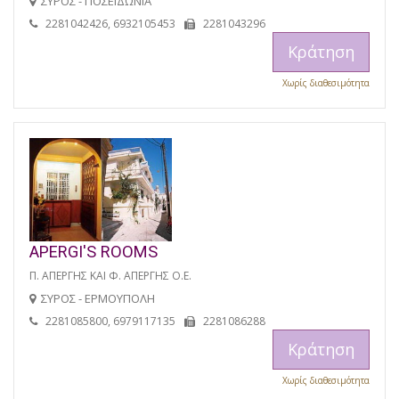
ΣΥΡΟΣ - ΠΟΣΕΙΔΩΝΙΑ
2281042426, 6932105453
2281043296
Κράτηση
Χωρίς διαθεσιμότητα
APERGI'S ROOMS
Π. ΑΠΕΡΓΗΣ ΚΑΙ Φ. ΑΠΕΡΓΗΣ Ο.Ε.
ΣΥΡΟΣ - ΕΡΜΟΥΠΟΛΗ
2281085800, 6979117135
2281086288
Κράτηση
Χωρίς διαθεσιμότητα