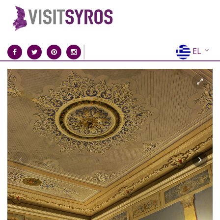
EL
EN
FR
DE
IT
ES
RU
CN