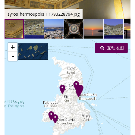
syros_hermoupolis_F1793228764.jpg
+
互动地图
-