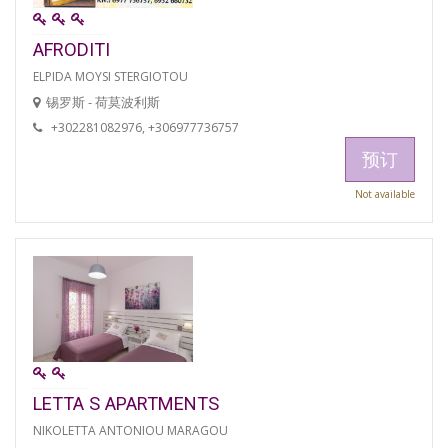
AFRODITI
ELPIDA MOYSI STERGIOTOU
锡罗斯 - 荷莫波利斯
+302281082976, +306977736757
预订
Not available
LETTA S APARTMENTS
NIKOLETTA ANTONIOU MARAGOU