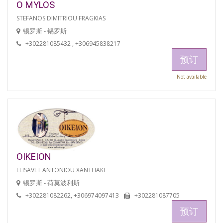
O MYLOS
STEFANOS DIMITRIOU FRAGKIAS
锡罗斯 - 锡罗斯
+302281085432 , +306945838217
预订
Not available
OIKEION
ELISAVET ANTONIOU XANTHAKI
锡罗斯 - 荷莫波利斯
+302281082262, +306974097413
+302281087705
预订