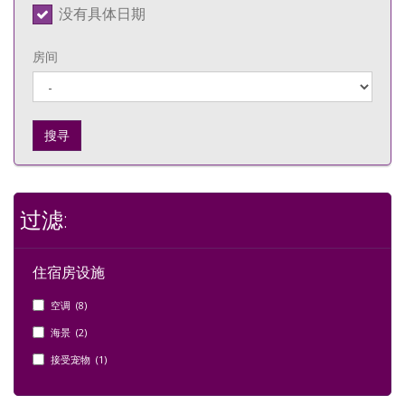
没有具体日期
房间
搜寻
过滤:
住宿房设施
空调 (8)
海景 (2)
接受宠物 (1)