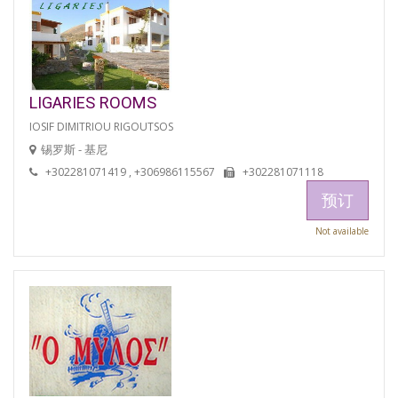
LIGARIES ROOMS
IOSIF DIMITRIOU RIGOUTSOS
锡罗斯 - 基尼
+302281071419 , +306986115567
+302281071118
预订
Not available