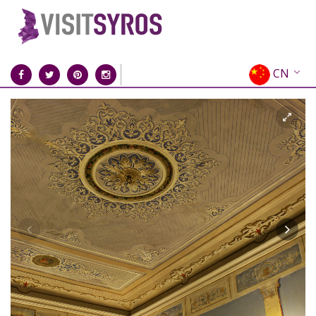
CN
EN
EL
FR
DE
IT
ES
RU