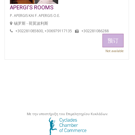
APERGI'S ROOMS
P. APERGIS KAI F. APERGIS O.E.
锡罗斯 - 荷莫波利斯
+302281085800, +306979117135
+302281086288
预订
Not available
Με την υποστήριξη του Επιμελητηρίου Κυκλάδων.