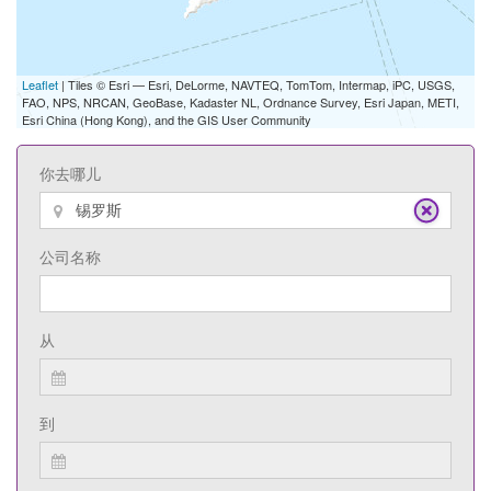
Leaflet
| Tiles © Esri — Esri, DeLorme, NAVTEQ, TomTom, Intermap, iPC, USGS,
FAO, NPS, NRCAN, GeoBase, Kadaster NL, Ordnance Survey, Esri Japan, METI,
Esri China (Hong Kong), and the GIS User Community
你去哪儿
公司名称
从
到