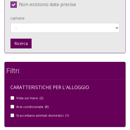
Non esistono date precise
camere
Ricerca
Filtri:
CARATTERISTICHE PER L'ALLOGGIO
Vista sul mare (2)
Aria condizionata (8)
Si accettano animali domestici (1)