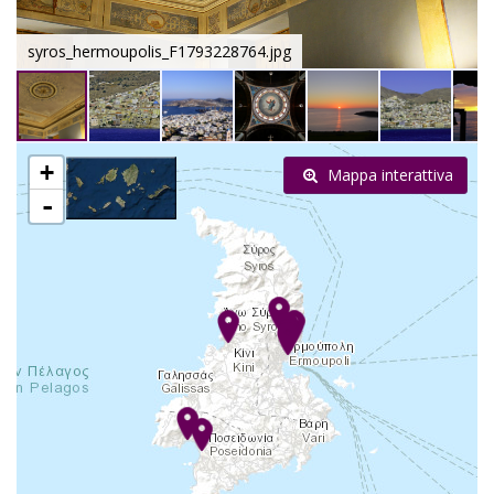
syros_hermoupolis_F1793228764.jpg
+
Mappa interattiva
-