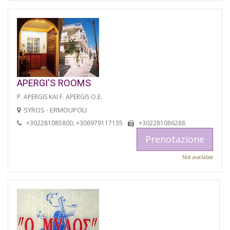
APERGI'S ROOMS
P. APERGIS KAI F. APERGIS O.E.
SYROS - ERMOUPOLI
+302281085800, +306979117135
+302281086288
Prenotazione
Not available