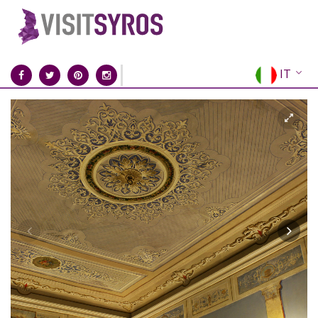
IT
EN
EL
FR
DE
ES
RU
CN