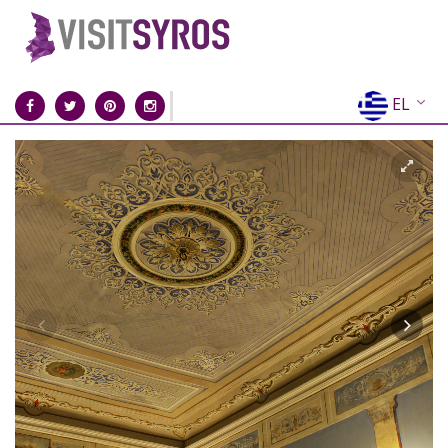
EL
EN
FR
DE
IT
ES
RU
CN