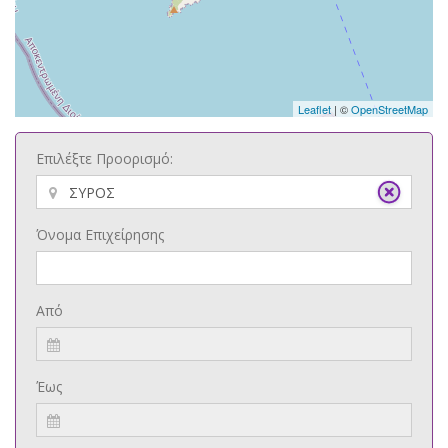
Leaflet
| ©
OpenStreetMap
Επιλέξτε Προορισμό:
Όνομα Επιχείρησης
Από
Έως