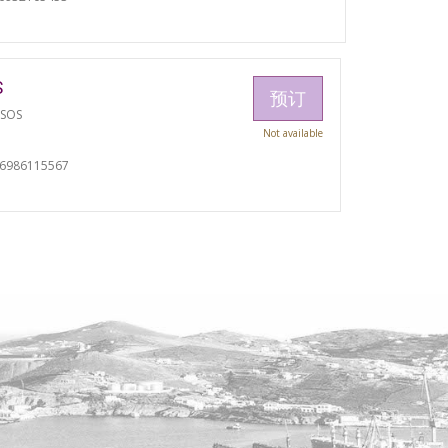
S
预订
TSOS
Not available
06986115567