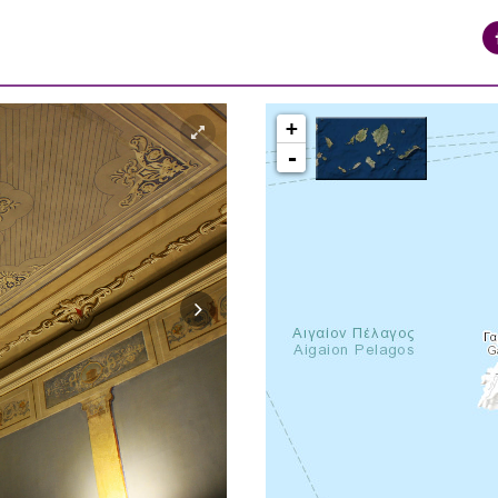
+
-
syros_vaporia_F268133321.jpg