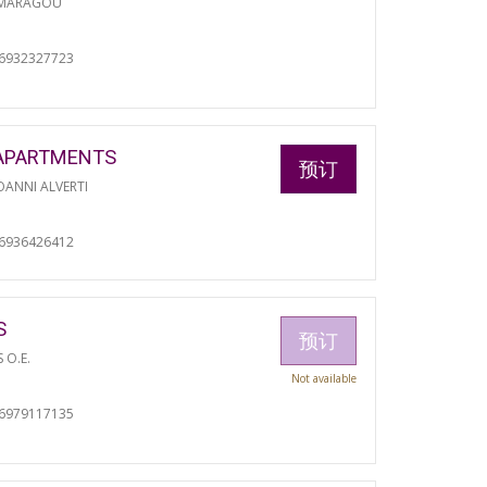
 MARAGOU
06932327723
APARTMENTS
预订
ANNI ALVERTI
06936426412
S
预订
S O.E.
Not available
06979117135