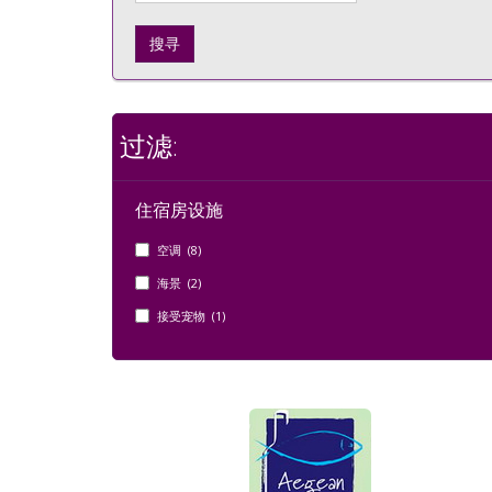
搜寻
过滤:
住宿房设施
空调 (8)
海景 (2)
接受宠物 (1)