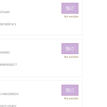
预订
NTHAKI
Not available
06974097413
预订
RAGKIAS
Not available
06945838217
预订
U VAKONDIOS
Not available
06932105453