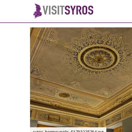
syros_hermoupolis_F1793228764.jpg