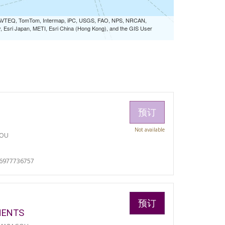
 NAVTEQ, TomTom, Intermap, iPC, USGS, FAO, NPS, NRCAN,
Esri Japan, METI, Esri China (Hong Kong), and the GIS User
预订
Not available
TOU
06977736757
预订
MENTS