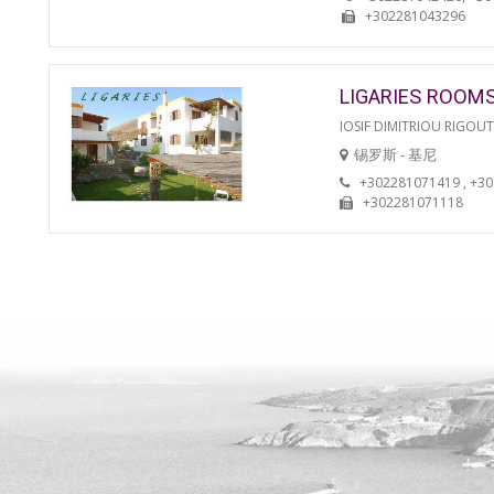
+302281043296
LIGARIES ROOM
IOSIF DIMITRIOU RIGOU
锡罗斯 - 基尼
+302281071419 , +3
+302281071118