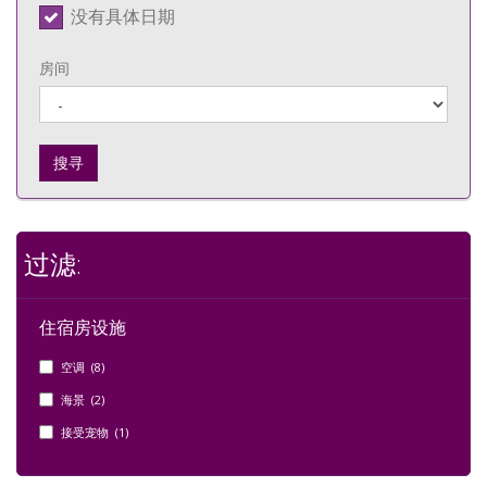
没有具体日期
房间
搜寻
过滤:
住宿房设施
空调 (8)
海景 (2)
接受宠物 (1)