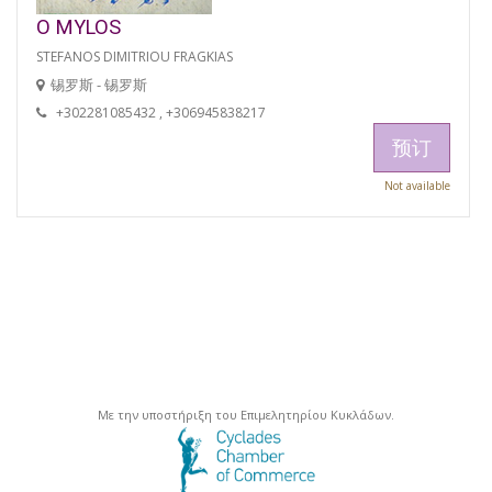
O MYLOS
STEFANOS DIMITRIOU FRAGKIAS
锡罗斯 - 锡罗斯
+302281085432 , +306945838217
预订
Not available
Με την υποστήριξη του Επιμελητηρίου Κυκλάδων.