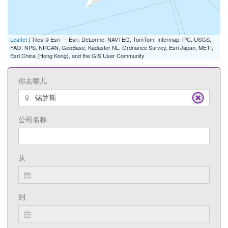
Leaflet
| Tiles © Esri — Esri, DeLorme, NAVTEQ, TomTom, Intermap, iPC, USGS,
FAO, NPS, NRCAN, GeoBase, Kadaster NL, Ordnance Survey, Esri Japan, METI,
Esri China (Hong Kong), and the GIS User Community
你去哪儿
公司名称
从
到