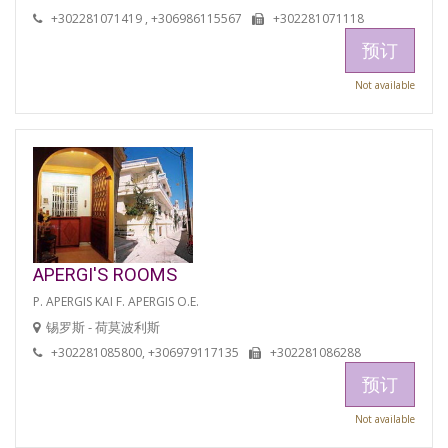
+302281071419 , +306986115567
+302281071118
预订
Not available
APERGI'S ROOMS
P. APERGIS KAI F. APERGIS O.E.
锡罗斯 - 荷莫波利斯
+302281085800, +306979117135
+302281086288
预订
Not available