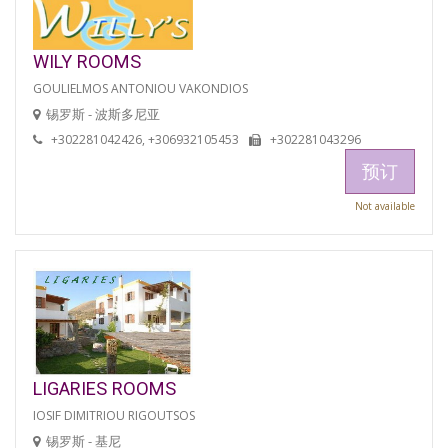
WILY ROOMS
GOULIELMOS ANTONIOU VAKONDIOS
锡罗斯 - 波斯多尼亚
+302281042426, +306932105453
+302281043296
预订
Not available
LIGARIES ROOMS
IOSIF DIMITRIOU RIGOUTSOS
锡罗斯 - 基尼