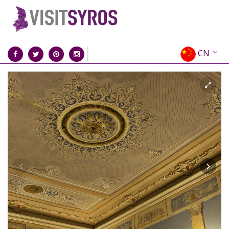
CN
EN
EL
FR
DE
IT
ES
RU