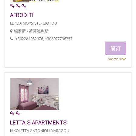
AFRODITI
ELPIDA MOYSI STERGIOTOU
锡罗斯 - 荷莫波利斯
+302281082976, +306977736757
预订
Not available
LETTA S APARTMENTS
NIKOLETTA ANTONIOU MARAGOU