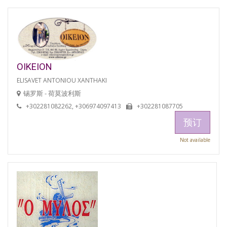
OIKEION
ELISAVET ANTONIOU XANTHAKI
锡罗斯 - 荷莫波利斯
+302281082262, +306974097413
+302281087705
预订
Not available