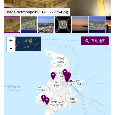
syros_hermoupolis_F1793228764.jpg
+
互动地图
-