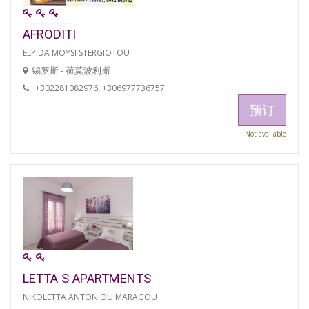
AFRODITI
ELPIDA MOYSI STERGIOTOU
锡罗斯 - 荷莫波利斯
+302281082976, +306977736757
预订
Not available
LETTA S APARTMENTS
NIKOLETTA ANTONIOU MARAGOU