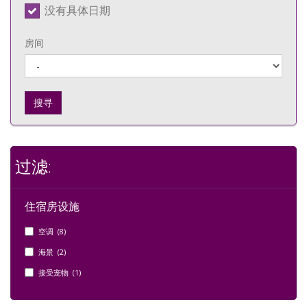
没有具体日期
房间
搜寻
过滤:
住宿房设施
空调 (8)
海景 (2)
接受宠物 (1)