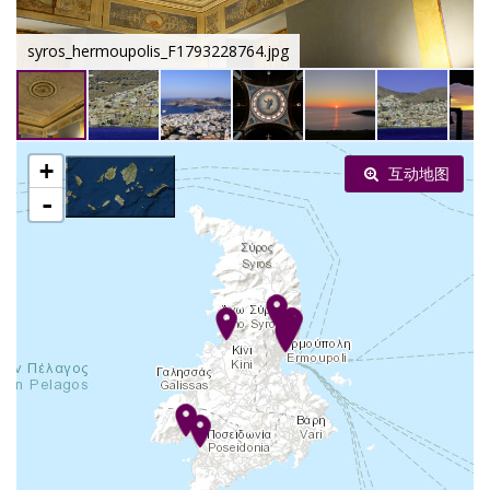
syros_hermoupolis_F1793228764.jpg
+
互动地图
-