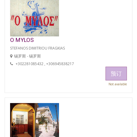
O MYLOS
STEFANOS DIMITRIOU FRAGKIAS
锡罗斯 - 锡罗斯
+302281085432 , +306945838217
预订
Not available