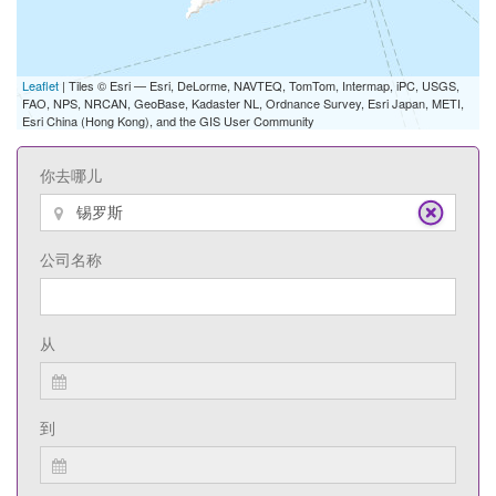
Leaflet
| Tiles © Esri — Esri, DeLorme, NAVTEQ, TomTom, Intermap, iPC, USGS,
FAO, NPS, NRCAN, GeoBase, Kadaster NL, Ordnance Survey, Esri Japan, METI,
Esri China (Hong Kong), and the GIS User Community
你去哪儿
公司名称
从
到