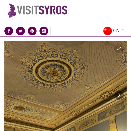
CN
EN
EL
FR
DE
IT
ES
RU