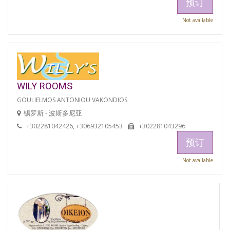
预订
Not available
WILY ROOMS
GOULIELMOS ANTONIOU VAKONDIOS
锡罗斯 - 波斯多尼亚
+302281042426, +306932105453
+302281043296
预订
Not available