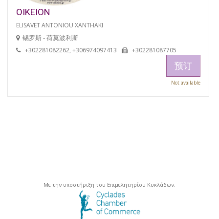
OIKEION
ELISAVET ANTONIOU XANTHAKI
锡罗斯 - 荷莫波利斯
+302281082262, +306974097413
+302281087705
预订
Not available
Με την υποστήριξη του Επιμελητηρίου Κυκλάδων.