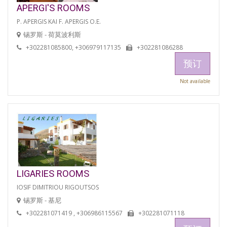
APERGI'S ROOMS
P. APERGIS KAI F. APERGIS O.E.
锡罗斯 - 荷莫波利斯
+302281085800, +306979117135
+302281086288
预订
Not available
LIGARIES ROOMS
IOSIF DIMITRIOU RIGOUTSOS
锡罗斯 - 基尼
+302281071419 , +306986115567
+302281071118