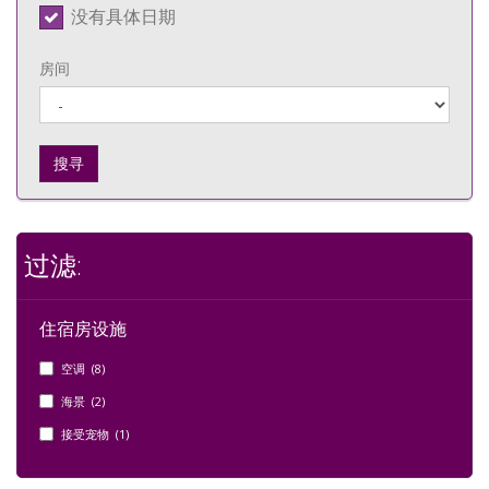
没有具体日期
房间
搜寻
过滤:
住宿房设施
空调 (8)
海景 (2)
接受宠物 (1)