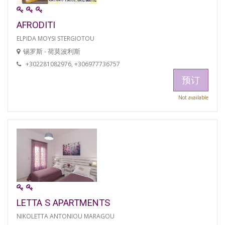
AFRODITI
ELPIDA MOYSI STERGIOTOU
锡罗斯 - 荷莫波利斯
+302281082976, +306977736757
预订
Not available
LETTA S APARTMENTS
NIKOLETTA ANTONIOU MARAGOU