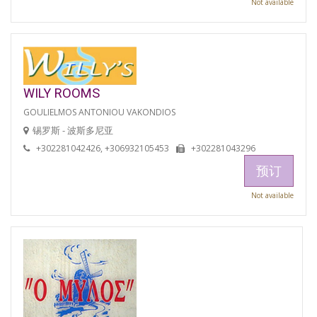
Not available
WILY ROOMS
GOULIELMOS ANTONIOU VAKONDIOS
锡罗斯 - 波斯多尼亚
+302281042426, +306932105453
+302281043296
预订
Not available