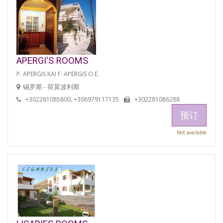
APERGI'S ROOMS
P. APERGIS KAI F. APERGIS O.E.
锡罗斯 - 荷莫波利斯
+302281085800, +306979117135
+302281086288
预订
Not available