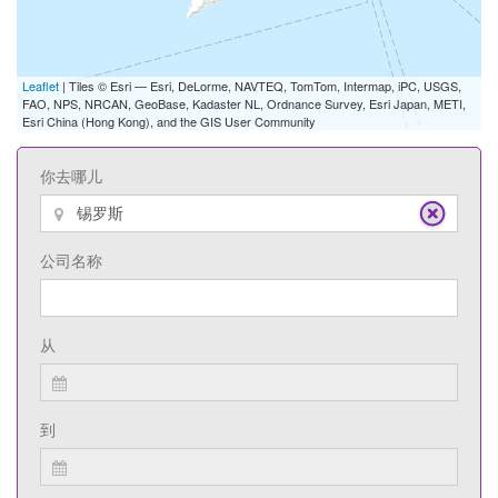
Leaflet
| Tiles © Esri — Esri, DeLorme, NAVTEQ, TomTom, Intermap, iPC, USGS,
FAO, NPS, NRCAN, GeoBase, Kadaster NL, Ordnance Survey, Esri Japan, METI,
Esri China (Hong Kong), and the GIS User Community
你去哪儿
公司名称
从
到