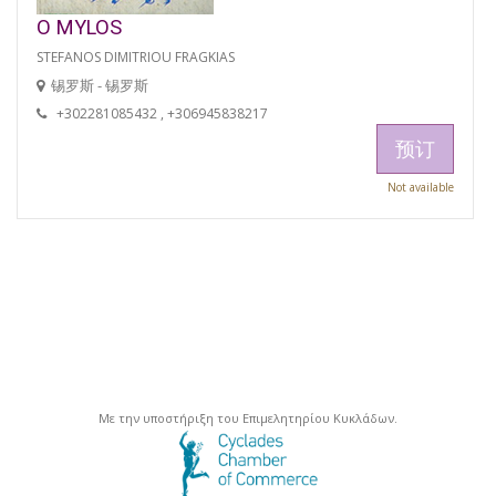
O MYLOS
STEFANOS DIMITRIOU FRAGKIAS
锡罗斯 - 锡罗斯
+302281085432 , +306945838217
预订
Not available
Με την υποστήριξη του Επιμελητηρίου Κυκλάδων.