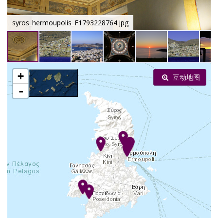
syros_hermoupolis_F1793228764.jpg
+
互动地图
-