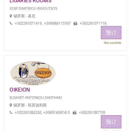
LIGARIES ROOMS
IOSIF DIMITRIOU RIGOUTSOS
锡罗斯 - 基尼
+302281071419 , +306986115567
+302281071118
预订
Not available
OIKEION
ELISAVET ANTONIOU XANTHAKI
锡罗斯 - 荷莫波利斯
+302281082262, +306974097413
+302281087705
预订