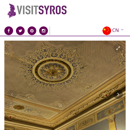
CN
EN
EL
FR
DE
IT
ES
RU