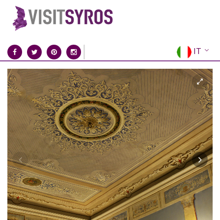
IT
EN
EL
FR
DE
ES
RU
CN