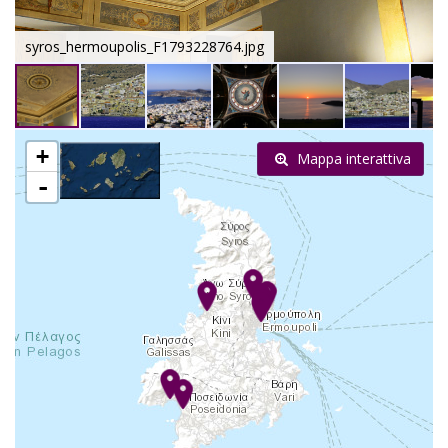
syros_hermoupolis_F1793228764.jpg
+
Mappa interattiva
-