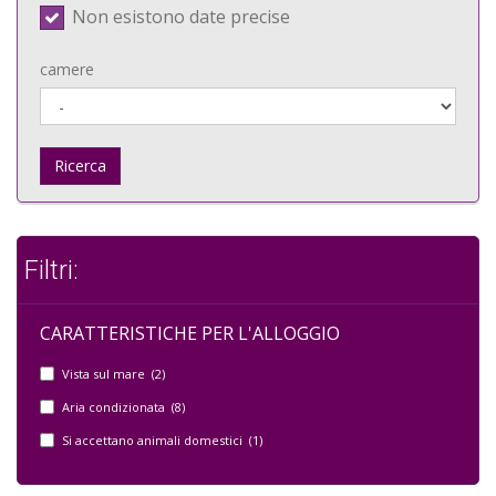
Non esistono date precise
camere
Ricerca
Filtri:
CARATTERISTICHE PER L'ALLOGGIO
Vista sul mare (2)
Aria condizionata (8)
Si accettano animali domestici (1)