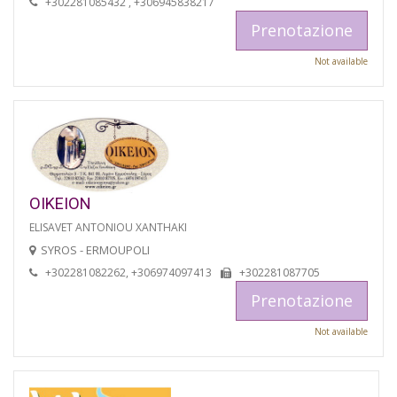
+302281085432 , +306945838217
Prenotazione
Not available
OIKEION
ELISAVET ANTONIOU XANTHAKI
SYROS - ERMOUPOLI
+302281082262, +306974097413
+302281087705
Prenotazione
Not available