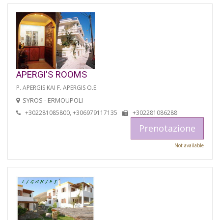
APERGI'S ROOMS
P. APERGIS KAI F. APERGIS O.E.
SYROS - ERMOUPOLI
+302281085800, +306979117135
+302281086288
Prenotazione
Not available