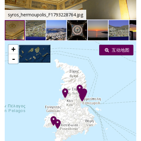
syros_hermoupolis_F1793228764.jpg
+
互动地图
-