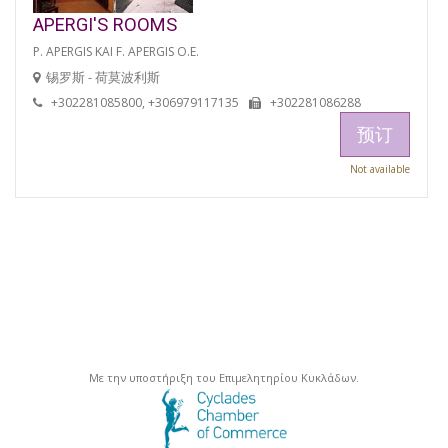
APERGI'S ROOMS
P. APERGIS KAI F. APERGIS O.E.
锡罗斯 - 荷莫波利斯
+302281085800, +306979117135
+302281086288
预订
Not available
Με την υποστήριξη του Επιμελητηρίου Κυκλάδων.