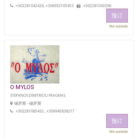
+302281042426, +306932105453
+302281043296
预订
Not available
O MYLOS
STEFANOS DIMITRIOU FRAGKIAS
锡罗斯 - 锡罗斯
+302281085432 , +306945838217
预订
Not available