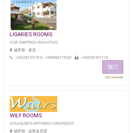
LIGARIES ROOMS
IOSIF DIMITRIOU RIGOUTSOS
锡罗斯 - 基尼
+302281071419 , +306986115567
+302281071118
预订
Not available
WILY ROOMS
GOULIELMOS ANTONIOU VAKONDIOS
锡罗斯 - 波斯多尼亚