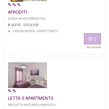
AFRODITI
ELPIDA MOYSI STERGIOTOU
锡罗斯 - 荷莫波利斯
+302281082976, +306977736757
预订
Not available
LETTA S APARTMENTS
NIKOLETTA ANTONIOU MARAGOU