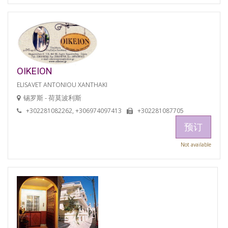
OIKEION
ELISAVET ANTONIOU XANTHAKI
锡罗斯 - 荷莫波利斯
+302281082262, +306974097413
+302281087705
预订
Not available