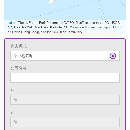
Leaflet
| Tiles © Esri — Esri, DeLorme, NAVTEQ, TomTom, Intermap, iPC, USGS,
FAO, NPS, NRCAN, GeoBase, Kadaster NL, Ordnance Survey, Esri Japan, METI,
Esri China (Hong Kong), and the GIS User Community
你去哪儿
公司名称
从
到