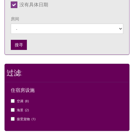
没有具体日期
房间
搜寻
过滤:
住宿房设施
空调 (8)
海景 (2)
接受宠物 (1)