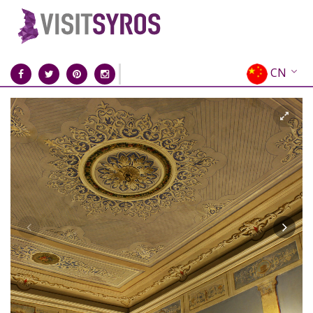
CN
EN
EL
FR
DE
IT
ES
RU