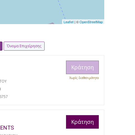
Leaflet
| ©
OpenStreetMap
Όνομα Επιχείρησης
Κράτηση
Χωρίς διαθεσιμότητα
ΩΤΟΥ
Η
6757
Κράτηση
MENTS