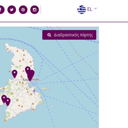
EL
EN
FR
Διαδραστικός Χάρτης
DE
IT
ES
RU
CN