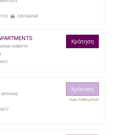
ΜΑΡΑΓΚΟΥ
7723
2281043943
APARTMENTS
Κράτηση
ΩΑΝΝΗ ΑΛΒΕΡΤΗ
Η
6412
Κράτηση
 ΦΡΑΓΚΙΑΣ
Χωρίς διαθεσιμότητα
38217