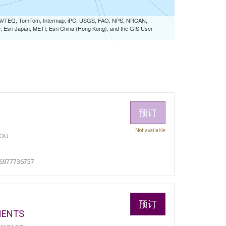
 NAVTEQ, TomTom, Intermap, iPC, USGS, FAO, NPS, NRCAN,
Esri Japan, METI, Esri China (Hong Kong), and the GIS User
预订
Not available
TOU
06977736757
预订
MENTS