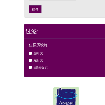
搜寻
过滤:
住宿房设施
空调 (8)
海景 (2)
接受宠物 (1)