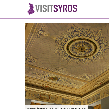
syros_hermoupolis_F1793228764.jpg