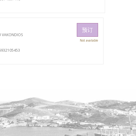
预订
U VAKONDIOS
Not available
6932105453