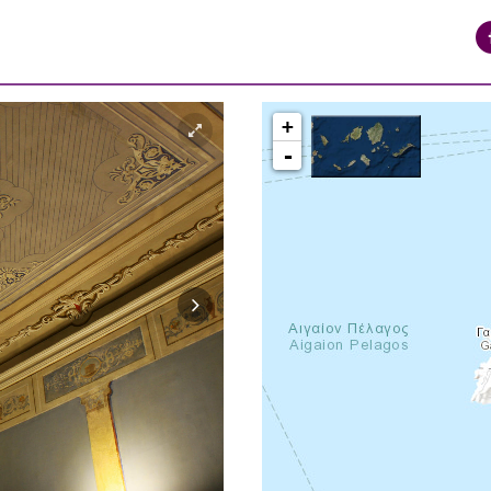
+
-
syros_vaporia_F268133321.jpg