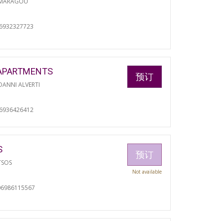
 MARAGOU
06932327723
APARTMENTS
预订
ANNI ALVERTI
06936426412
S
预订
TSOS
Not available
06986115567