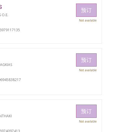
S
预订
S O.E.
Not available
06979117135
预订
RAGKIAS
Not available
06945838217
预订
NTHAKI
Not available
06974097413