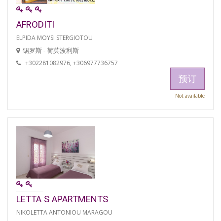
AFRODITI
ELPIDA MOYSI STERGIOTOU
锡罗斯 - 荷莫波利斯
+302281082976, +306977736757
预订
Not available
LETTA S APARTMENTS
NIKOLETTA ANTONIOU MARAGOU