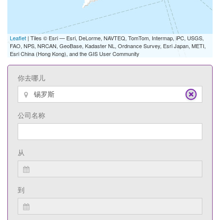
Leaflet
| Tiles © Esri — Esri, DeLorme, NAVTEQ, TomTom, Intermap, iPC, USGS,
FAO, NPS, NRCAN, GeoBase, Kadaster NL, Ordnance Survey, Esri Japan, METI,
Esri China (Hong Kong), and the GIS User Community
你去哪儿
公司名称
从
到