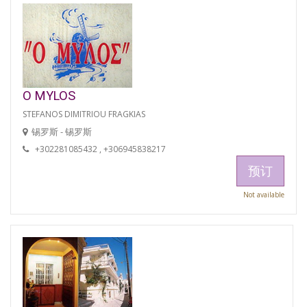
O MYLOS
STEFANOS DIMITRIOU FRAGKIAS
锡罗斯 - 锡罗斯
+302281085432 , +306945838217
预订
Not available