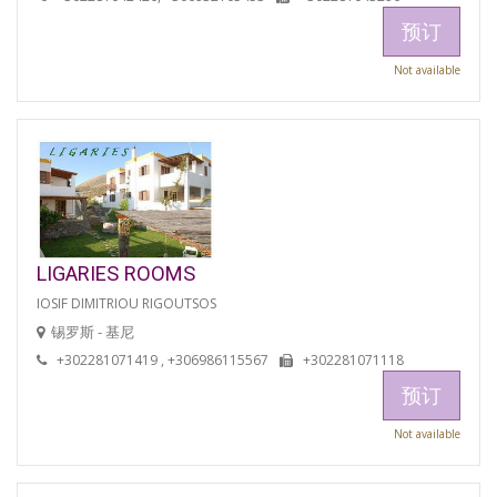
预订
Not available
LIGARIES ROOMS
IOSIF DIMITRIOU RIGOUTSOS
锡罗斯 - 基尼
+302281071419 , +306986115567
+302281071118
预订
Not available