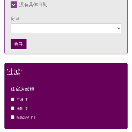
没有具体日期
房间
搜寻
过滤:
住宿房设施
空调 (8)
海景 (2)
接受宠物 (1)