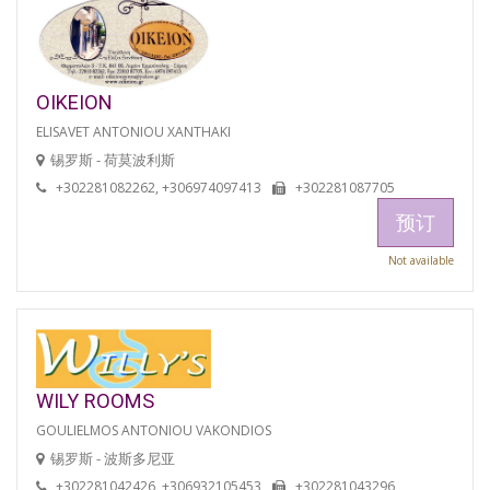
OIKEION
ELISAVET ANTONIOU XANTHAKI
锡罗斯 - 荷莫波利斯
+302281082262, +306974097413
+302281087705
预订
Not available
WILY ROOMS
GOULIELMOS ANTONIOU VAKONDIOS
锡罗斯 - 波斯多尼亚
+302281042426, +306932105453
+302281043296