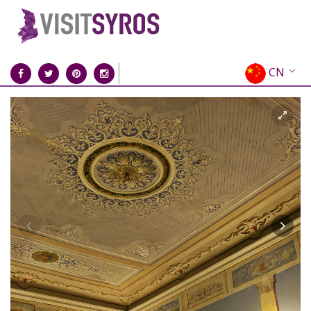
CN
EN
EL
FR
DE
IT
ES
RU