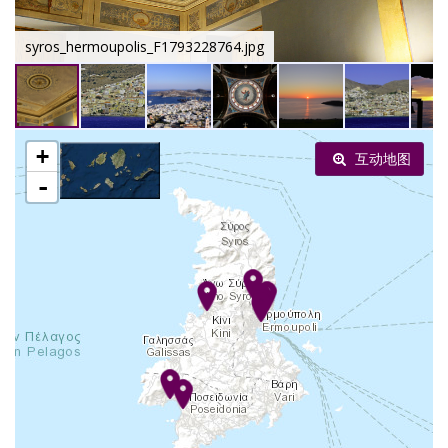
syros_hermoupolis_F1793228764.jpg
+
互动地图
-