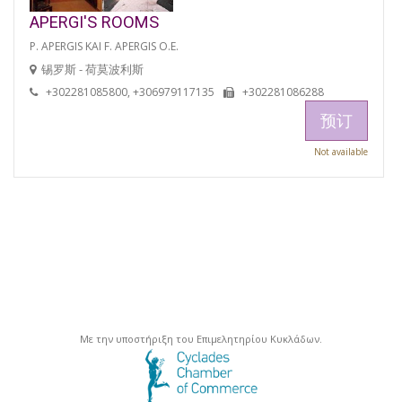
APERGI'S ROOMS
P. APERGIS KAI F. APERGIS O.E.
锡罗斯 - 荷莫波利斯
+302281085800, +306979117135
+302281086288
预订
Not available
Με την υποστήριξη του Επιμελητηρίου Κυκλάδων.